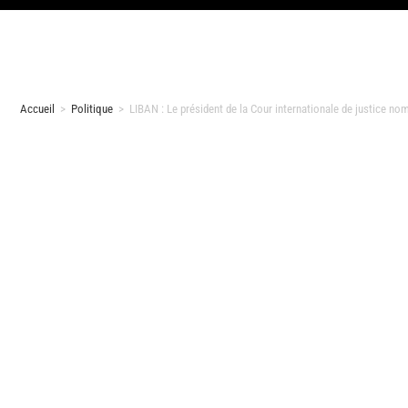
Accueil
>
Politique
>
LIBAN : Le président de la Cour internationale de justice n