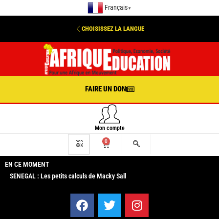
Français
▼
CHOISISSEZ LA LANGUE
FAIRE UN DON
Mon compte
0
EN CE MOMENT
SENEGAL : Les petits calculs de Macky Sall