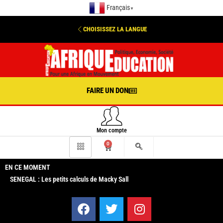
Français
▼
CHOISISSEZ LA LANGUE
FAIRE UN DON
Mon compte
0
EN CE MOMENT
SENEGAL : Les petits calculs de Macky Sall