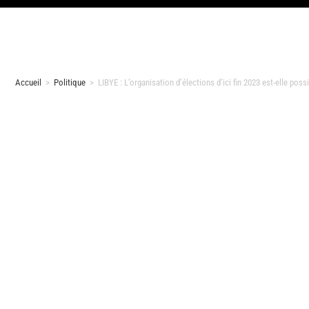
Accueil
>
Politique
>
LIBYE : L’organisation d’élections d’ici fin 2023 est-elle possi