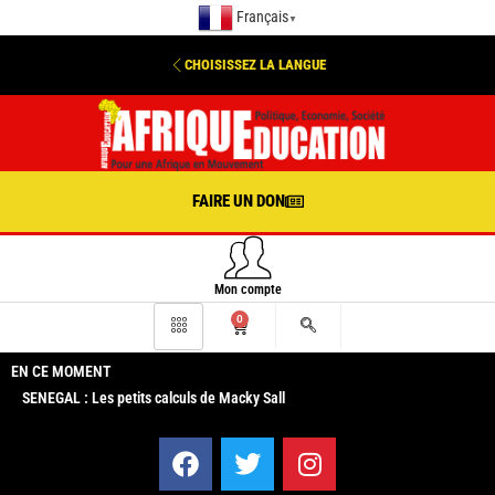
Français
▼
CHOISISSEZ LA LANGUE
FAIRE UN DON
Mon compte
0
EN CE MOMENT
SENEGAL : Les petits calculs de Macky Sall