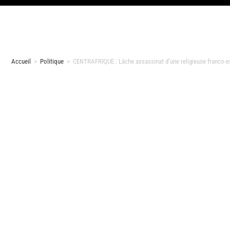
Accueil
>
Politique
>
CENTRAFRIQUE : Lâche assassinat d’une religieuse franco-e