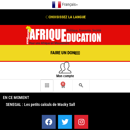
Français
▼
CHOISISSEZ LA LANGUE
FAIRE UN DON
Mon compte
0
EN CE MOMENT
SENEGAL : Les petits calculs de Macky Sall