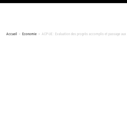
Accueil
>
Economie
>
ACP-UE : Evaluation des progrès accomplis et passage aux