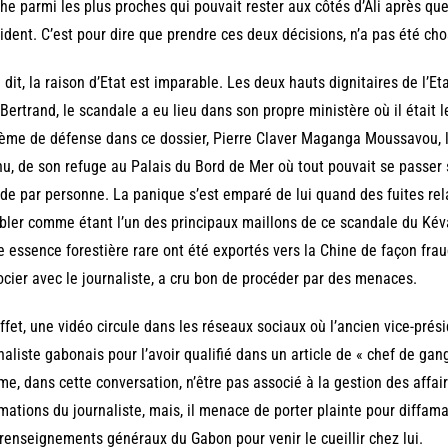
he parmi les plus proches qui pouvait rester aux côtés d’Ali après que
ident. C’est pour dire que prendre ces deux décisions, n’a pas été chos
 dit, la raison d’Etat est imparable. Les deux hauts dignitaires de l’Etat
Bertrand, le scandale a eu lieu dans son propre ministère où il était le
ème de défense dans ce dossier, Pierre Claver Maganga Moussavou, lui
u, de son refuge au Palais du Bord de Mer où tout pouvait se passer
e par personne. La panique s’est emparé de lui quand des fuites re
ibler comme étant l’un des principaux maillons de ce scandale du Kév
e essence forestière rare ont été exportés vers la Chine de façon frau
cier avec le journaliste, a cru bon de procéder par des menaces.
ffet, une vidéo circule dans les réseaux sociaux où l’ancien vice-pré
naliste gabonais pour l’avoir qualifié dans un article de « chef de gan
rme, dans cette conversation, n’être pas associé à la gestion des affair
rmations du journaliste, mais, il menace de porter plainte pour diffama
renseignements généraux du Gabon pour venir le cueillir chez lui.