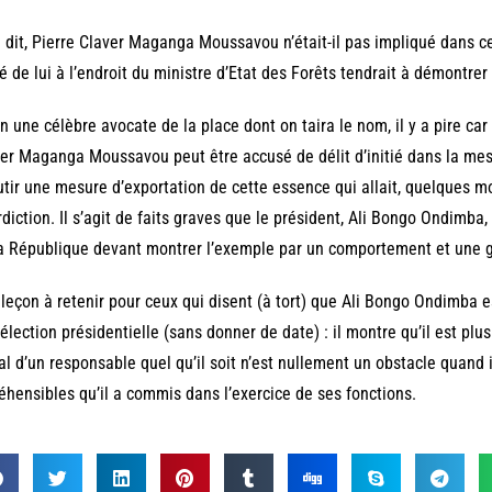
 dit, Pierre Claver Maganga Moussavou n’était-il pas impliqué dans ce
é de lui à l’endroit du ministre d’Etat des Forêts tendrait à démontrer 
n une célèbre avocate de la place dont on taira le nom, il y a pire car 
er Maganga Moussavou peut être accusé de délit d’initié dans la mesu
tir une mesure d’exportation de cette essence qui allait, quelques mo
rdiction. Il s’agit de faits graves que le président, Ali Bongo Ondimba, 
a République devant montrer l’exemple par un comportement et une 
leçon à retenir pour ceux qui disent (à tort) que Ali Bongo Ondimba es
élection présidentielle (sans donner de date) : il montre qu’il est plu
al d’un responsable quel qu’il soit n’est nullement un obstacle quand i
éhensibles qu’il a commis dans l’exercice de ses fonctions.