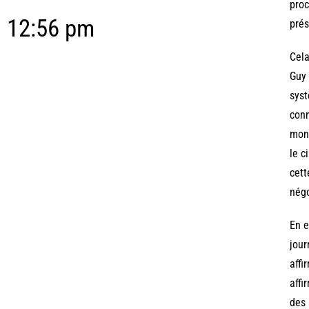
proc
12:56 pm
prés
Cela
Guy 
syst
conn
mond
le c
cett
négo
En e
jour
affi
affi
des 