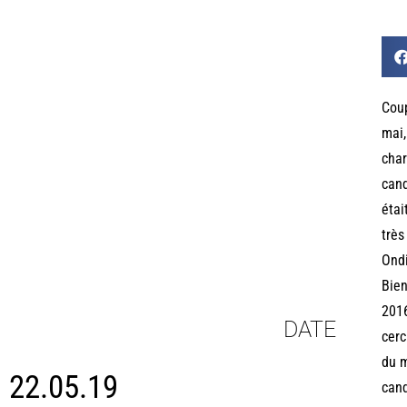
Coup
mai,
char
cand
étai
très
Ondi
Bien
2016
DATE
cerc
du m
22.05.19
cand