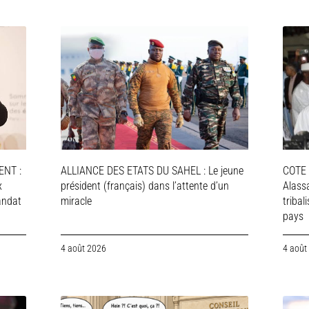
NT :
ALLIANCE DES ETATS DU SAHEL : Le jeune
COTE 
x
président (français) dans l’attente d’un
Alassa
andat
miracle
tribal
pays
4 août 2026
4 août