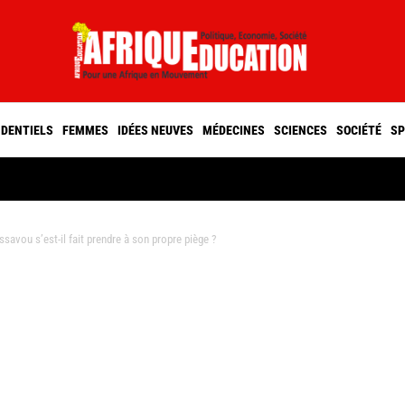
IDENTIELS
FEMMES
IDÉES NEUVES
MÉDECINES
SCIENCES
SOCIÉTÉ
SP
vou s’est-il fait prendre à son propre piège ?