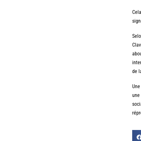
Cela
sign
Selo
Clav
abou
inte
de l
Une 
une 
soci
répr