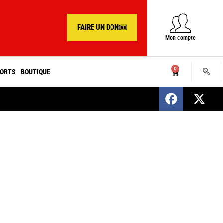
FAIRE UN DON
Mon compte
0
ORTS
BOUTIQUE
SENEGAL : Nomination d’un nouveau présiden