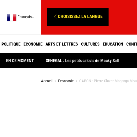
CHOISISSEZ LA LANGUE
Français
▼
POLITIQUE
ECONOMIE
ARTS ET LETTRES
CULTURES
EDUCATION
CONF
EN CE MOMENT
SENEGAL : Les petits calculs de Macky Sall
Accueil
>
Economie
>
GABON : Pierre Claver Maganga Moussa