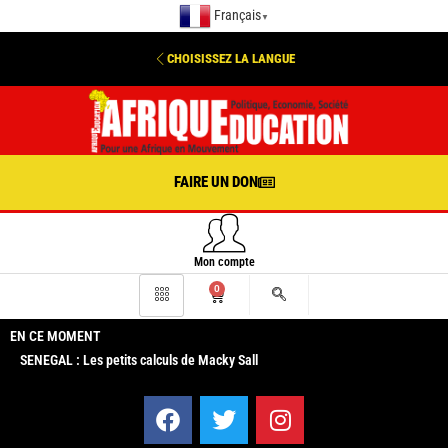
Français
▼
CHOISISSEZ LA LANGUE
FAIRE UN DON
Mon compte
0
EN CE MOMENT
SENEGAL : Les petits calculs de Macky Sall