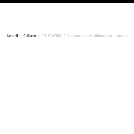
Accueil
>
Cultures
>
CENTRAFRIQUE : Les musiques traditionnelles en danger