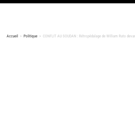
Accueil
>
Politique
>
CONFLIT AU SOUDAN : Rétropédalage de William Ruto devant 