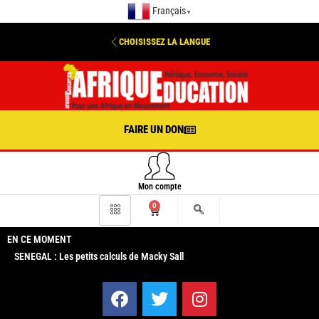
Français
▼
CHOISISSEZ LA LANGUE
FAIRE UN DON
Mon compte
0
EN CE MOMENT
SENEGAL : Les petits calculs de Macky Sall