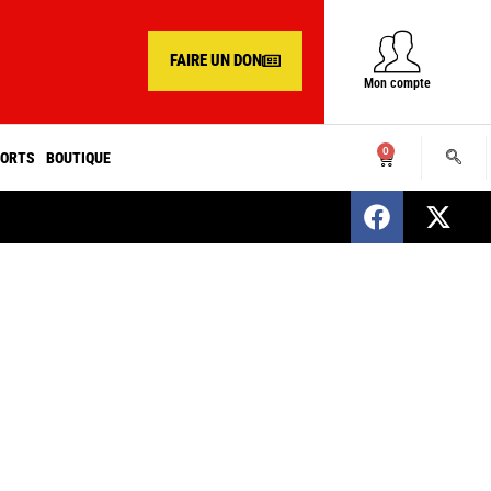
FAIRE UN DON
Mon compte
0
ORTS
BOUTIQUE
SENEGAL : Nomination d’un nouveau présiden