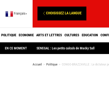
CHOISISSEZ LA LANGUE
Français
▼
POLITIQUE
ECONOMIE
ARTS ET LETTRES
CULTURES
EDUCATION
CONF
EN CE MOMENT
SENEGAL : Les petits calculs de Macky Sall
Accueil
>
Politique
>
CONGO-BRAZZAVILLE : Le dictateur per