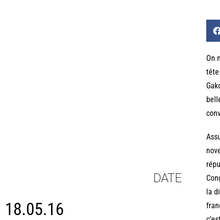
On n
tête
Gako
bell
conv
Assu
nove
répu
DATE
Cong
la d
18.05.16
fran
c’es