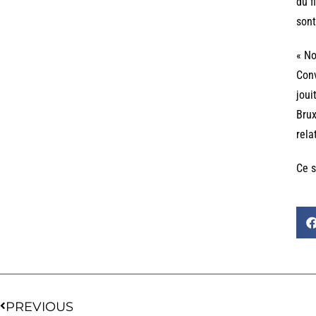
du f
sont
« No
Conv
joui
Brux
rela
Ce s
PREVIOUS