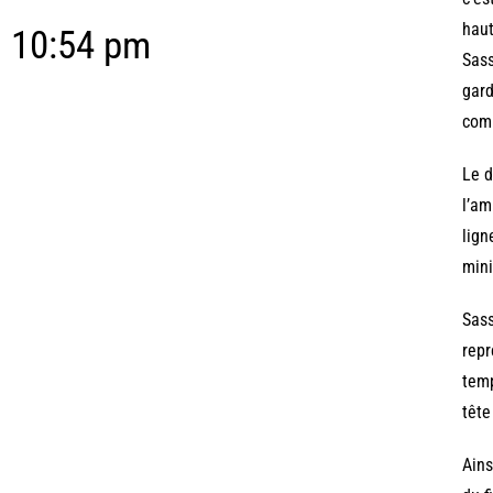
haut
10:54 pm
Sass
gard
comm
Le d
l’am
lign
min
Sass
repr
temp
tête
Ains