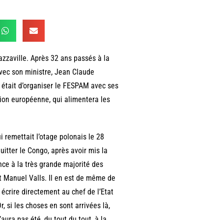
azzaville. Après 32 ans passés à la
 Avec son ministre, Jean Claude
é était d’organiser le FESPAM avec ses
nion européenne, qui alimentera les
 remettait l’otage polonais le 28
uitter le Congo, après avoir mis la
ance à la très grande majorité des
et Manuel Valls. Il en est de même de
 écrire directement au chef de l’Etat
r, si les choses en sont arrivées là,
aura pas été, du tout du tout, à la