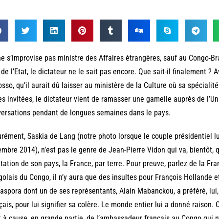
e s’improvise pas ministre des Affaires étrangères, sauf au Congo-Br
 de l’Etat, le dictateur ne le sait pas encore. Que sait-il finalement ?
sso, qu’il aurait dû laisser au ministère de la Culture où sa spécialit
es invitées, le dictateur vient de ramasser une gamelle auprès de l’U
ersations pendant de longues semaines dans le pays.
rément, Saskia de Lang (notre photo lorsque le couple présidentiel lui
mbre 2014), n’est pas le genre de Jean-Pierre Vidon qui va, bientôt, q
tation de son pays, la France, par terre. Pour preuve, parlez de la Fr
olais du Congo, il n’y aura que des insultes pour François Hollande 
iaspora dont un de ses représentants, Alain Mabanckou, a préféré, lui,
çais, pour lui signifier sa colère. Le monde entier lui a donné raison. O
t à cause, en grande partie, de l’ambassadeur français au Congo qui n’