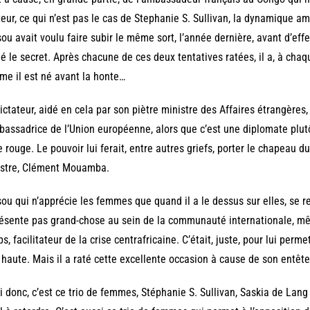
eur, ce qui n’est pas le cas de Stephanie S. Sullivan, la dynamique am
ou avait voulu faire subir le même sort, l’année dernière, avant d’eff
é le secret. Après chacune de ces deux tentatives ratées, il a, à chaq
e il est né avant la honte…
ictateur, aidé en cela par son piètre ministre des Affaires étrangères
bassadrice de l’Union européenne, alors que c’est une diplomate plutôt
e rouge. Le pouvoir lui ferait, entre autres griefs, porter le chapeau d
istre, Clément Mouamba.
ou qui n’apprécie les femmes que quand il a le dessus sur elles, se re
ésente pas grand-chose au sein de la communauté internationale, mê
s, facilitateur de la crise centrafricaine. C’était, juste, pour lui permet
 haute. Mais il a raté cette excellente occasion à cause de son entêt
i donc, c’est ce trio de femmes, Stéphanie S. Sullivan, Saskia de Lang