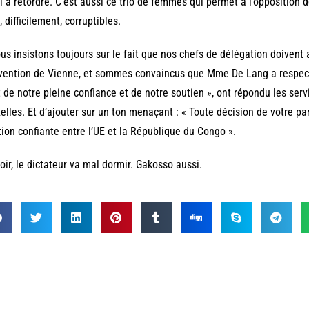
il à retordre. C’est aussi ce trio de femmes qui permet à l’opposition de
, difficilement, corruptibles.
us insistons toujours sur le fait que nos chefs de délégation doivent a
ention de Vienne, et sommes convaincus que Mme De Lang a respecté 
t de notre pleine confiance et de notre soutien », ont répondu les ser
elles. Et d’ajouter sur un ton menaçant : « Toute décision de votre pa
tion confiante entre l’UE et la République du Congo ».
oir, le dictateur va mal dormir. Gakosso aussi.