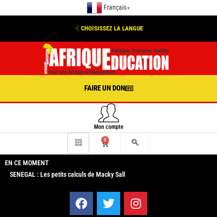
Français
▼
CHOISISSEZ LA LANGUE
FAIRE UN DON
Mon compte
0
EN CE MOMENT
SENEGAL : Les petits calculs de Macky Sall