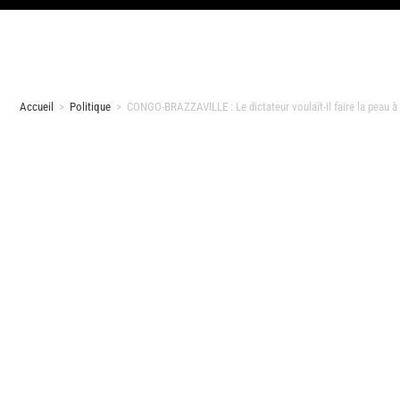
Accueil
>
Politique
>
CONGO-BRAZZAVILLE : Le dictateur voulait-il faire la peau à