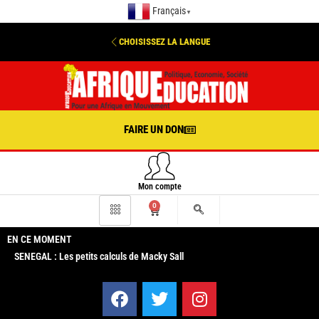
Français
▼
CHOISISSEZ LA LANGUE
FAIRE UN DON
Mon compte
0
EN CE MOMENT
SENEGAL : Les petits calculs de Macky Sall