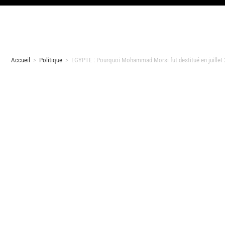
Accueil
>
Politique
>
EGYPTE : Pourquoi Mohammad Morsi fut destitué en juillet 20