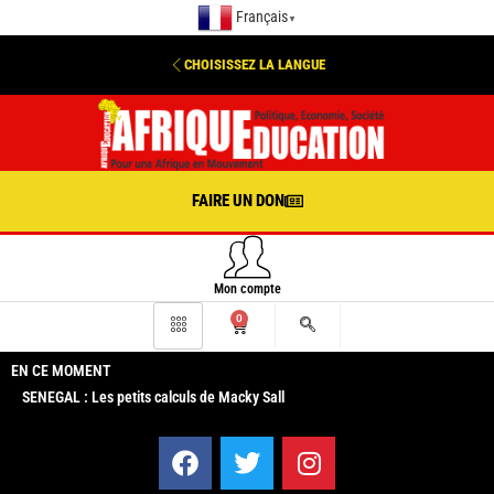
Français
▼
CHOISISSEZ LA LANGUE
FAIRE UN DON
Mon compte
0
EN CE MOMENT
SENEGAL : Les petits calculs de Macky Sall