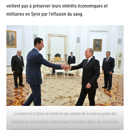
veillent pas à préserver leurs intérêts économiques et
militaires en Syrie par l’effusion du sang.
La Russie et la Chine ne tiendront pas compte de la mise en garde des
Oulémas et soutiendront la Syrie jusqu’à la victoire finale. Ici, au Kremlin,
Bashar al Assad vient remercier Vladimir Poutine en 2012 de l’avoir aidé à