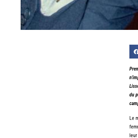
Pren
n’im
Liss
du p
camp
Le m
femm
leur