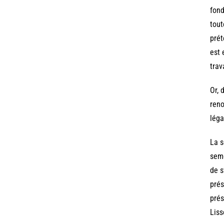
fond
tout
prét
est 
trav
Or, 
reno
léga
La s
seme
de s
prés
prés
Liss