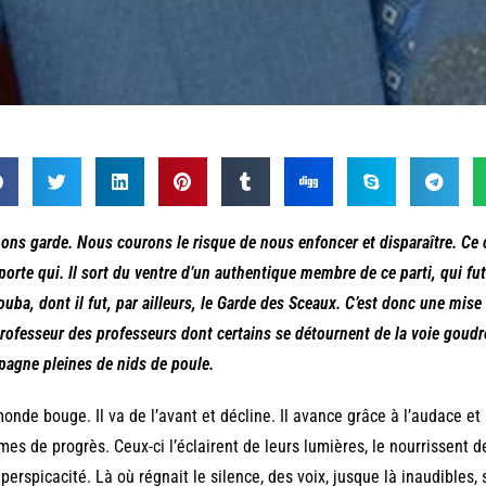
ons garde. Nous courons le risque de nous enfoncer et disparaître. Ce c
porte qui. Il sort du ventre d’un authentique membre de ce parti, qui fu
ouba, dont il fut, par ailleurs, le Garde des Sceaux. C’est donc une mise 
rofesseur des professeurs dont certains se détournent de la voie goud
agne pleines de nids de poule.
onde bouge. Il va de l’avant et décline. Il avance grâce à l’audace et
es de progrès. Ceux-ci l’éclairent de leurs lumières, le nourrissent de
 perspicacité. Là où régnait le silence, des voix, jusque là inaudibles,