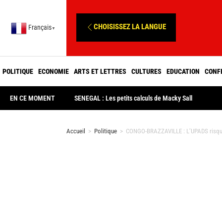
CHOISISSEZ LA LANGUE
Français
▼
POLITIQUE
ECONOMIE
ARTS ET LETTRES
CULTURES
EDUCATION
CONF
EN CE MOMENT
SENEGAL : Les petits calculs de Macky Sall
Accueil
>
Politique
>
CONGO-BRAZZAVILLE : L’UPADS risque-t