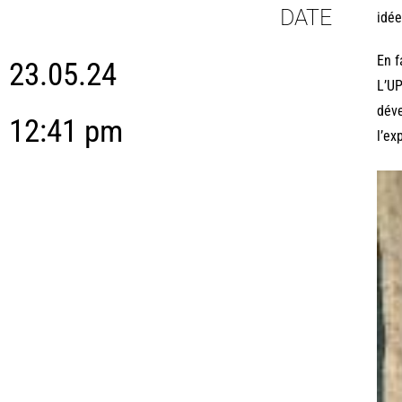
DATE
idée
En f
23.05.24
L’UP
déve
12:41 pm
l’ex