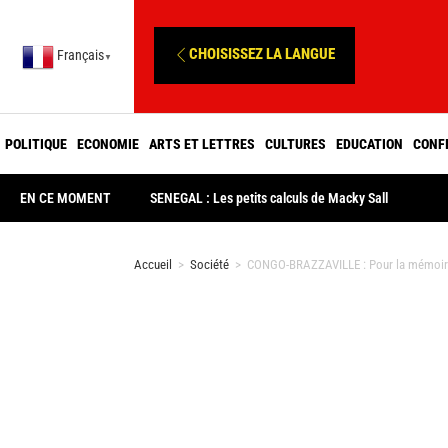
CHOISISSEZ LA LANGUE
Français
▼
POLITIQUE
ECONOMIE
ARTS ET LETTRES
CULTURES
EDUCATION
CONF
EN CE MOMENT
SENEGAL : Les petits calculs de Macky Sall
Accueil
>
Société
>
CONGO-BRAZZAVILLE : Pour la mémoire 