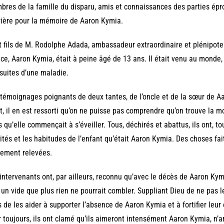
res de la famille du disparu, amis et connaissances des parties ép
rière pour la mémoire de Aaron Kymia.
t fils de M. Rodolphe Adada, ambassadeur extraordinaire et plénipot
ce, Aaron Kymia, était à peine âgé de 13 ans. Il était venu au monde, 
suites d’une maladie.
témoignages poignants de deux tantes, de l’oncle et de la sœur de A
t, il en est ressorti qu’on ne puisse pas comprendre qu’on trouve la mor
s qu’elle commençait à s’éveiller. Tous, déchirés et abattus, ils ont, tou
ités et les habitudes de l’enfant qu’était Aaron Kymia. Des choses fa
ement relevées.
intervenants ont, par ailleurs, reconnu qu’avec le décès de Aaron Kymi
 un vide que plus rien ne pourrait combler. Suppliant Dieu de ne pas le
 de les aider à supporter l’absence de Aaron Kymia et à fortifier leur
 toujours, ils ont clamé qu’ils aimeront intensément Aaron Kymia, n’