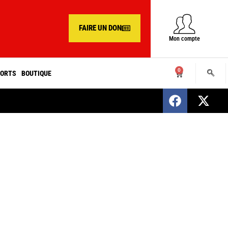
FAIRE UN DON
Mon compte
0
ORTS
BOUTIQUE
SENEGAL : Nomination d’un nouveau présiden