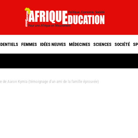
IDENTIELS
FEMMES
IDÉES NEUVES
MÉDECINES
SCIENCES
SOCIÉTÉ
SP
de Aaron Kymia (témoignage d’un ami de la famille éprouvée)