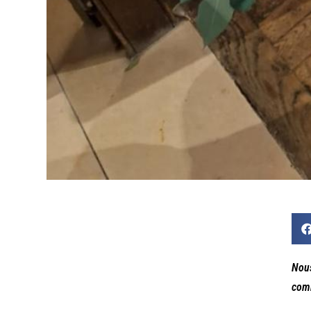
Nous
comm