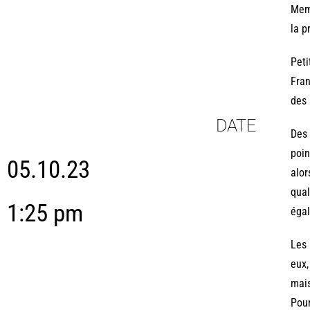
Memb
la p
Peti
Fran
des 
DATE
Des 
poin
05.10.23
alor
qual
1:25 pm
égal
Les 
eux,
mais
Pour