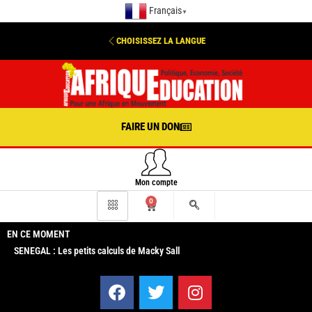
Français
▼
CHOISISSEZ LA LANGUE
FAIRE UN DON
Mon compte
0
EN CE MOMENT
SENEGAL : Les petits calculs de Macky Sall