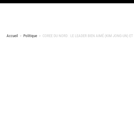
Accueil
>
Politique
>
COREE DU NORD : LE LEADER BIEN AIMÉ (KIM JONG-UN)