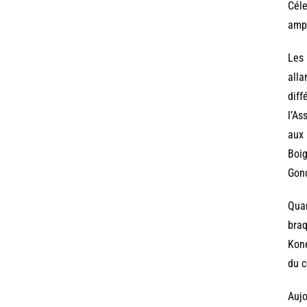
Céle
amph
Les 
alla
diff
l’As
aux 
Boig
Gond
Quan
braq
Koné
du c
Aujo