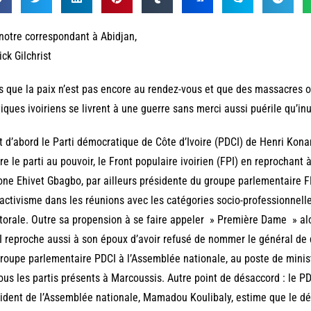
notre correspondant à Abidjan,
ick Gilchrist
s que la paix n’est pas encore au rendez-vous et que des massacres o
tiques ivoiriens se livrent à une guerre sans merci aussi puérile qu’inu
t d’abord le Parti démocratique de Côte d’Ivoire (PDCI) de Henri Konan
re le parti au pouvoir, le Front populaire ivoirien (FPI) en reprochant à
ne Ehivet Gbagbo, par ailleurs présidente du groupe parlementaire 
activisme dans les réunions avec les catégories socio-professionnel
torale. Outre sa propension à se faire appeler » Première Dame » alors 
 reproche aussi à son époux d’avoir refusé de nommer le général de
roupe parlementaire PDCI à l’Assemblée nationale, au poste de minist
ous les partis présents à Marcoussis. Autre point de désaccord : le P
ident de l’Assemblée nationale, Mamadou Koulibaly, estime que le d