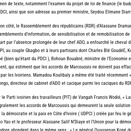
en de texte, notamment l’examen du projet de loi de finance (le budge
DCI, ainsi que son adresse au premier ministre, Seydou Elimane Diarr
on côté, le Rassemblement des républicains (RDR) d’Alassane Draman
emblements d’information, de sensibilisation et de remobilisation de
art par l’absence prolongée de leur chef ADO, a enfourché le cheval
PI, au couple Gbagbo et à leurs partisans dont Charles Blé GoudéE,
é (bien qu’étant du PDCI ), Bohoun Bouabré, ministre de l’Economie 
ent, qui estiment que les accords de Marcoussis ne doivent pas efface
par les Ivoiriens. Mamadou Koulibaly a même été traité récemment «
ngo, directeur de cabinet d’ADO et cacique parmi les caciques du RD
 le Parti ivoirien des travailleurs (PIT) de Vangah Francis Wodié, « L
gralement les accords de Marcoussis qui demeurent la seule solution p
 la démocratie et la paix en Côte d’Ivoire ( UDPCI ) créée par feu le g
o Yao et le professeur Alassane Salif N’Diaye et l’Union pour la dém
dore abondent dans le même sens : « Le général Ouassenan Koné do