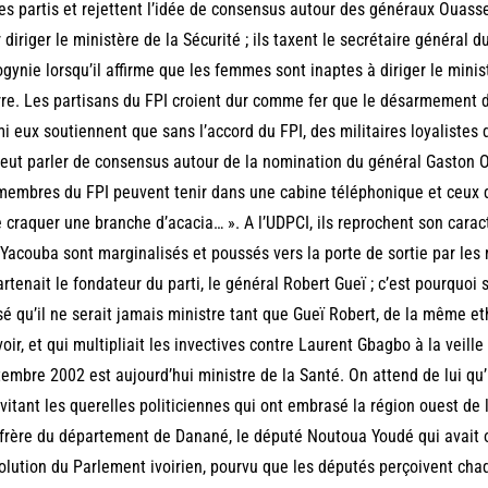
es partis et rejettent l’idée de consensus autour des généraux Ouas
 diriger le ministère de la Sécurité ; ils taxent le secrétaire général
gynie lorsqu’il affirme que les femmes sont inaptes à diriger le minis
re. Les partisans du FPI croient dur comme fer que le désarmement des
i eux soutiennent que sans l’accord du FPI, des militaires loyalistes 
eut parler de consensus autour de la nomination du général Gaston O
membres du FPI peuvent tenir dans une cabine téléphonique et ceux d
e craquer une branche d’acacia… ». A l’UDPCI, ils reprochent son carac
Yacouba sont marginalisés et poussés vers la porte de sortie par les m
rtenait le fondateur du parti, le général Robert Gueï ; c’est pourquoi
é qu’il ne serait jamais ministre tant que Gueï Robert, de la même et
oir, et qui multipliait les invectives contre Laurent Gbagbo à la veille
embre 2002 est aujourd’hui ministre de la Santé. On attend de lui qu’il
vitant les querelles politiciennes qui ont embrasé la région ouest de 
frère du département de Danané, le député Noutoua Youdé qui avait 
olution du Parlement ivoirien, pourvu que les députés perçoivent cha