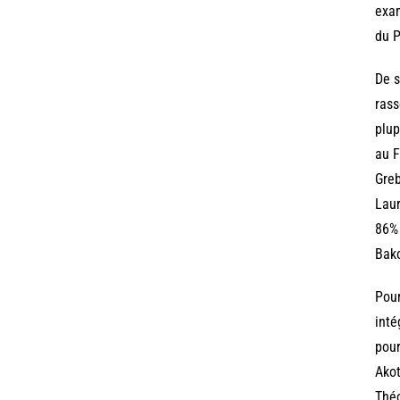
exam
du P
De s
rass
plup
au F
Greb
Laur
86% 
Bako
Pour
inté
pour
Akot
Théo