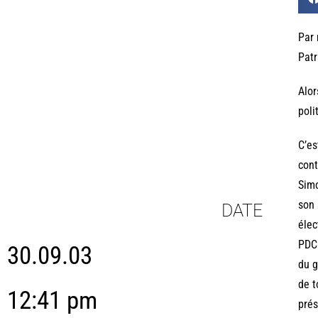
Par 
Patr
Alor
poli
C’es
cont
Simo
son 
DATE
élec
PDCI
30.09.03
du g
de t
12:41 pm
prés