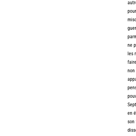
autr
pour
miso
guer
parm
ne p
les 
fair
non 
appa
pens
pouv
Sept
en é
son 
diss