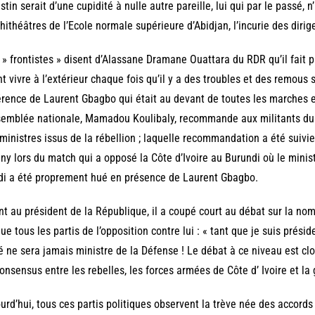
stin serait d’une cupidité à nulle autre pareille, lui qui par le passé, n
ithéâtres de l’Ecole normale supérieure d’Abidjan, l’incurie des dirige
» frontistes » disent d’Alassane Dramane Ouattara du RDR qu’il fait 
nt vivre à l’extérieur chaque fois qu’il y a des troubles et des remous s
érence de Laurent Gbagbo qui était au devant de toutes les marches e
semblée nationale, Mamadou Koulibaly, recommande aux militants du 
ministres issus de la rébellion ; laquelle recommandation a été suivie
ny lors du match qui a opposé la Côte d’Ivoire au Burundi où le minis
i a été proprement hué en présence de Laurent Gbagbo.
t au président de la République, il a coupé court au débat sur la n
ue tous les partis de l’opposition contre lui : « tant que je suis prés
 ne sera jamais ministre de la Défense ! Le débat à ce niveau est clos
onsensus entre les rebelles, les forces armées de Côte d’ Ivoire et la
urd’hui, tous ces partis politiques observent la trève née des accord