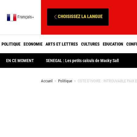
CHOISISSEZ LA LANGUE
Français
▼
POLITIQUE
ECONOMIE
ARTS ET LETTRES
CULTURES
EDUCATION
CONF
EN CE MOMENT
SENEGAL : Les petits calculs de Macky Sall
Accueil
>
Politique
>
COTE D’IVOIRE : INTROUVABLE PAIX 