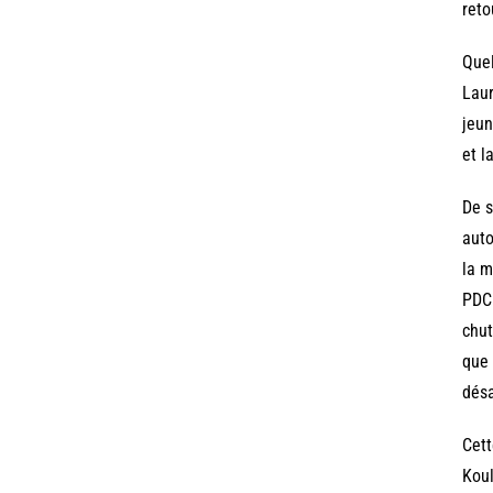
reto
Quel
Laur
jeun
et l
De s
auto
la m
PDCI
chut
que 
désa
Cett
Koul