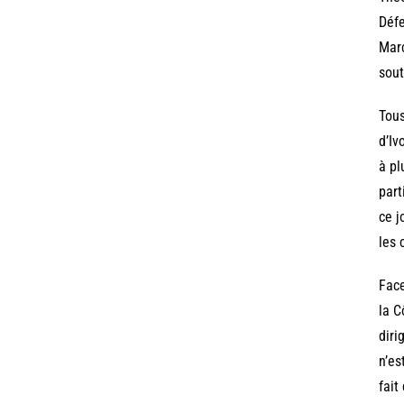
Défe
Marc
sout
Tous
d’Iv
à pl
part
ce j
les 
Face
la C
diri
n’es
fait