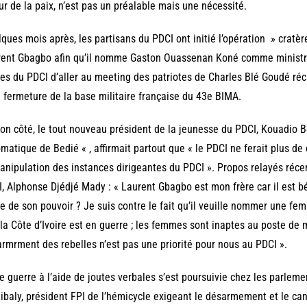
ur de la paix, n’est pas un préalable mais une nécessité.
ques mois après, les partisans du PDCI ont initié l’opération » cratèr
ent Gbagbo afin qu’il nomme Gaston Ouassenan Koné comme ministre
es du PDCI d’aller au meeting des patriotes de Charles Blé Goudé r
a fermeture de la base militaire française du 43e BIMA.
on côté, le tout nouveau président de la jeunesse du PDCI, Kouadio
matique de Bedié « , affirmait partout que « le PDCI ne ferait plus 
anipulation des instances dirigeantes du PDCI ». Propos relayés réc
, Alphonse Djédjé Mady : « Laurent Gbagbo est mon frère car il est bé
e de son pouvoir ? Je suis contre le fait qu’il veuille nommer une fe
la Côte d’Ivoire est en guerre ; les femmes sont inaptes au poste de 
rmrment des rebelles n’est pas une priorité pour nous au PDCI ».
e guerre à l’aide de joutes verbales s’est poursuivie chez les parle
ibaly, président FPI de l’hémicycle exigeant le désarmement et le ca