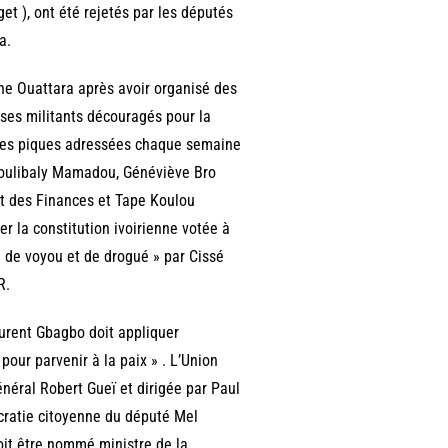
t ), ont été rejetés par les députés
a.
e Ouattara après avoir organisé des
 ses militants découragés pour la
 des piques adressées chaque semaine
 Koulibaly Mamadou, Généviève Bro
et des Finances et Tape Koulou
r la constitution ivoirienne votée à
 de voyou et de drogué » par Cissé
R.
aurent Gbagbo doit appliquer
our parvenir à la paix » . L’Union
énéral Robert Gueï et dirigée par Paul
ocratie citoyenne du député Mel
it être nommé ministre de la