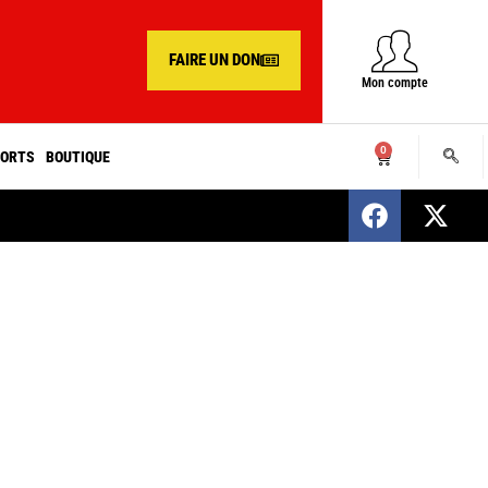
FAIRE UN DON
Mon compte
0
ORTS
BOUTIQUE
SENEGAL : Nomination d’un nouveau présiden