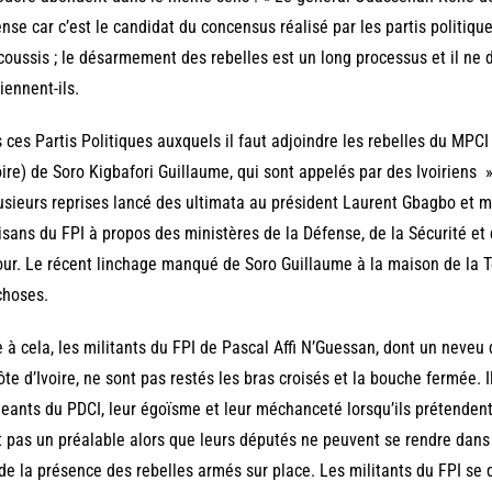
nse car c’est le candidat du concensus réalisé par les partis politiqu
oussis ; le désarmement des rebelles est un long processus et il ne d
iennent-ils.
 ces Partis Politiques auxquels il faut adjoindre les rebelles du MP
oire) de Soro Kigbafori Guillaume, qui sont appelés par des Ivoiriens
usieurs reprises lancé des ultimata au président Laurent Gbagbo et 
isans du FPI à propos des ministères de la Défense, de la Sécurité e
our. Le récent linchage manqué de Soro Guillaume à la maison de la Té
choses.
 à cela, les militants du FPI de Pascal Affi N’Guessan, dont un neveu d
ôte d’Ivoire, ne sont pas restés les bras croisés et la bouche fermée
geants du PDCI, leur égoïsme et leur méchanceté lorsqu’ils prétende
t pas un préalable alors que leurs députés ne peuvent se rendre dans 
 de la présence des rebelles armés sur place. Les militants du FPI se 