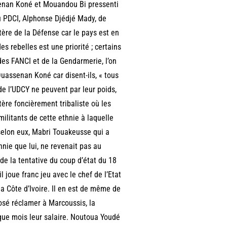
senan Koné et Mouandou Bi pressenti
 du PDCI, Alphonse Djédjé Mady, de
tère de la Défense car le pays est en
 rebelles est une priorité ; certains
des FANCI et de la Gendarmerie, l’on
uassenan Koné car disent-ils, « tous
e l’UDCY ne peuvent par leur poids,
tère foncièrement tribaliste où les
ilitants de cette ethnie à laquelle
 selon eux, Mabri Touakeusse qui a
hnie que lui, ne revenait pas au
 de la tentative du coup d’état du 18
 joue franc jeu avec le chef de l’Etat
la Côte d’Ivoire. Il en est de même de
osé réclamer à Marcoussis, la
que mois leur salaire. Noutoua Youdé