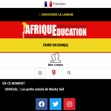
Français
▼
CHOISISSEZ LA LANGUE
FAIRE UN DON
Mon compte
0
EN CE MOMENT
SENEGAL : Les petits calculs de Macky Sall