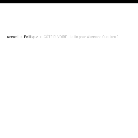
Accueil
>
Politique
>
CÔTE D’IVOIRE : La fin pour Alassane Ouattara ?