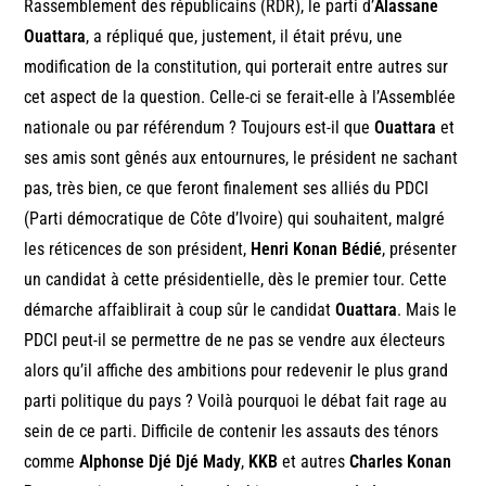
Rassemblement des républicains (RDR), le parti d’
Alassane
Ouattara
, a répliqué que, justement, il était prévu, une
modification de la constitution, qui porterait entre autres sur
cet aspect de la question. Celle-ci se ferait-elle à l’Assemblée
nationale ou par référendum ? Toujours est-il que
Ouattara
et
ses amis sont gênés aux entournures, le président ne sachant
pas, très bien, ce que feront finalement ses alliés du PDCI
(Parti démocratique de Côte d’Ivoire) qui souhaitent, malgré
les réticences de son président,
Henri Konan Bédié
, présenter
un candidat à cette présidentielle, dès le premier tour. Cette
démarche affaiblirait à coup sûr le candidat
Ouattara
. Mais le
PDCI peut-il se permettre de ne pas se vendre aux électeurs
alors qu’il affiche des ambitions pour redevenir le plus grand
parti politique du pays ? Voilà pourquoi le débat fait rage au
sein de ce parti. Difficile de contenir les assauts des ténors
comme
Alphonse Djé Djé Mady
,
KKB
et autres
Charles Konan