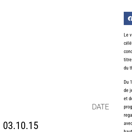
Le v
célé
conc
titr
du t
Du 1
de j
et d
DATE
prog
rega
03.10.15
avec
haut