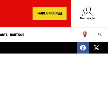
FAIRE UN DON
Mon compte
0
ORTS
BOUTIQUE
SENEGAL : Nomination d’un nouveau présiden