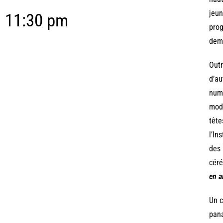
jeun
11:30 pm
prog
dema
Outr
d’au
numé
modu
tête
l’In
des 
céré
en a
Un c
pana