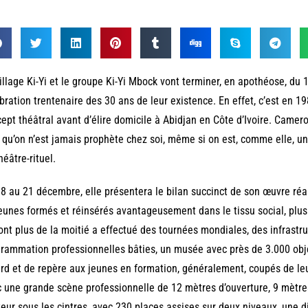
illage Ki-Yi et le groupe Ki-Yi Mbock vont terminer, en apothéose, du
bration trentenaire des 30 ans de leur existence. En effet, c’est en 
ept théâtral avant d’élire domicile à Abidjan en Côte d’Ivoire. Camerou
e qu’on n’est jamais prophète chez soi, même si on est, comme elle, u
héâtre-rituel.
8 au 21 décembre, elle présentera le bilan succinct de son œuvre réali
eunes formés et réinsérés avantageusement dans le tissu social, plus
ont plus de la moitié a effectué des tournées mondiales, des infrastr
rammation professionnelles bâties, un musée avec près de 3.000 obje
rd et de repère aux jeunes en formation, généralement, coupés de leur
 une grande scène professionnelle de 12 mètres d’ouverture, 9 mètre
eur sous les cintres, avec 230 places assises sur deux niveaux, une d