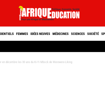
IDENTIELS
FEMMES
IDÉES NEUVES
MÉDECINES
SCIENCES
SOCIÉTÉ
SP
ter en décembre les 30 ans du Ki-Yi Mbock de Werewere-Liking