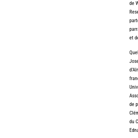
de W
Rese
part
parr
et d
Quel
Jose
d’Al
fran
Univ
Asso
de p
Clém
du C
Edna