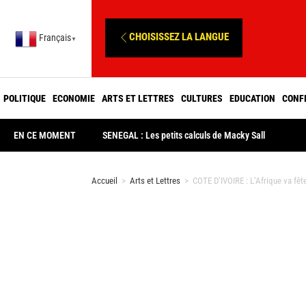
CHOISISSEZ LA LANGUE
Français
▼
POLITIQUE
ECONOMIE
ARTS ET LETTRES
CULTURES
EDUCATION
CONF
EN CE MOMENT
SENEGAL : Les petits calculs de Macky Sall
Accueil
>
Arts et Lettres
>
COTE D’IVOIRE : L’Afrique va fê