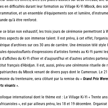
es en difficultés durant leur formation au Village Ki-Yi Mbock, des sc
rammation, et un ensemble d’équipements son et lumière, d’instrume
nde qu’à être renforcé.
e ce bilan non exhaustif, les trois jours de cérémonie permettront à
tres aspects de son immense talent. Il est prévu, à cet effet, l’organi
rique d’archives sur ces 30 ans de carrière. Une émission télé style
les époustouflants d’expressions d’artistes formés au Ki-Yi parmi les
s d’affiches du Ki-Yi d’hier et d’aujourd’hui et d’autres artistes parten
stitut français d’Abidjan. Il est, aussi, prévu une cérémonie rituelle d
patriarches du Mbock venant de divers pays dont le Cameroun. Le 21 
monie du trentenaire, sera clôturé par la remise du «
Grand Prix Werew
rts vivants
».
olloque international dont le thème est : Le Village Ki-Yi « Trente ans 
fricanistes », est par ailleurs prévu, les 18 et 19 décembre. Organis