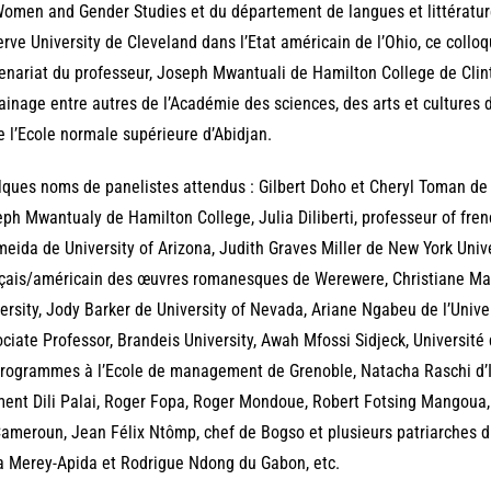
omen and Gender Studies et du département de langues et littérat
rve University de Cleveland dans l’Etat américain de l’Ohio, ce colloq
enariat du professeur, Joseph Mwantuali de Hamilton College de Clint
ainage entre autres de l’Académie des sciences, des arts et cultures 
e l’Ecole normale supérieure d’Abidjan.
ques noms de panelistes attendus : Gilbert Doho et Cheryl Toman de
ph Mwantualy de Hamilton College, Julia Diliberti, professeur of fren
meida de University of Arizona, Judith Graves Miller de New York Univer
çais/américain des œuvres romanesques de Werewere, Christiane Ma
ersity, Jody Barker de University of Nevada, Ariane Ngabeu de l’Univ
ciate Professor, Brandeis University, Awah Mfossi Sidjeck, Université d
rogrammes à l’Ecole de management de Grenoble, Natacha Raschi d’Ita
ent Dili Palai, Roger Fopa, Roger Mondoue, Robert Fotsing Mangoua, 
ameroun, Jean Félix Ntômp, chef de Bogso et plusieurs patriarches d
 Merey-Apida et Rodrigue Ndong du Gabon, etc.