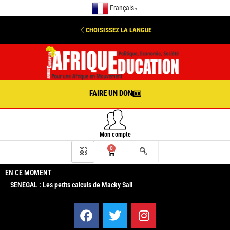
Français
▼
CHOISISSEZ LA LANGUE
FAIRE UN DON
Mon compte
0
EN CE MOMENT
SENEGAL : Les petits calculs de Macky Sall