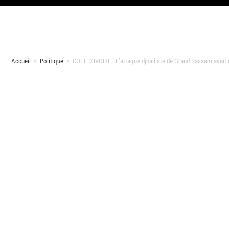
Accueil
>
Politique
>
COTE D’IVOIRE : L’attaque djhadiste de Grand Bassam avait 