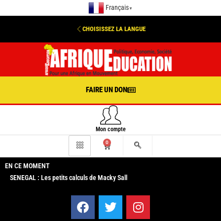
Français
▼
CHOISISSEZ LA LANGUE
FAIRE UN DON
Mon compte
0
EN CE MOMENT
SENEGAL : Les petits calculs de Macky Sall