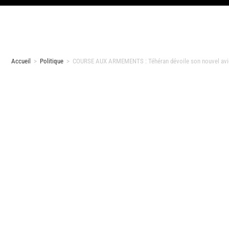
Accueil
>
Politique
>
COURSE AUX ARMEMENTS : Téhéran dévoile son nouvel avio