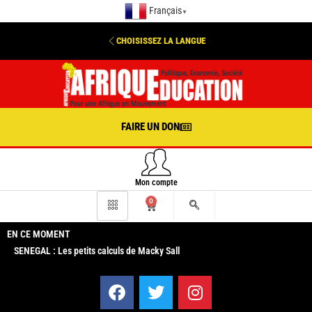
Français
▼
CHOISISSEZ LA LANGUE
FAIRE UN DON
Mon compte
0
EN CE MOMENT
SENEGAL : Les petits calculs de Macky Sall