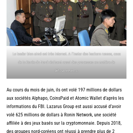
Le leader bien aimé est très internet. A l’instar des hackers russes, ceux
de la Corée du Nord réalisent aussi des prouesses en matière de
détournements.
Au cours du mois de juin, ils ont volé 197 millions de dollars
aux sociétés Alphapo, CoinsPaid et Atomic Wallet d’après les
informations du FBI. Lazarus Group est aussi accusé d’avoir
volé 625 millions de dollars à Ronin Network, une société
affiliée à des jeux basés sur la cryptomonnaie. Depuis 2018,
des groupes nord-coréens ont réussi à prendre plus de 2