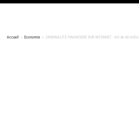
Accueil
>
Economie
>
CRIMINALITE FINANCIERE SUR INTERNET : Vol de 40 million