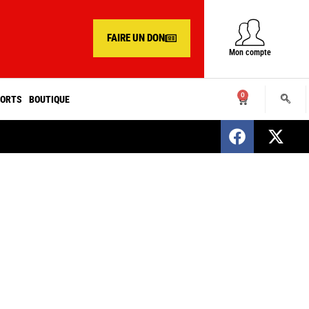
FAIRE UN DON
Mon compte
0
ORTS
BOUTIQUE
SENEGAL : Nomination d’un nouveau présiden