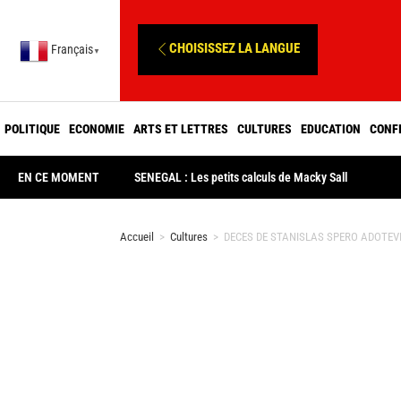
CHOISISSEZ LA LANGUE
Français
▼
POLITIQUE
ECONOMIE
ARTS ET LETTRES
CULTURES
EDUCATION
CONF
EN CE MOMENT
SENEGAL : Les petits calculs de Macky Sall
Accueil
>
Cultures
>
DECES DE STANISLAS SPERO ADOTEVI : 