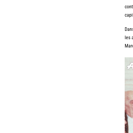
cont
capi
Dans
les 
Marc