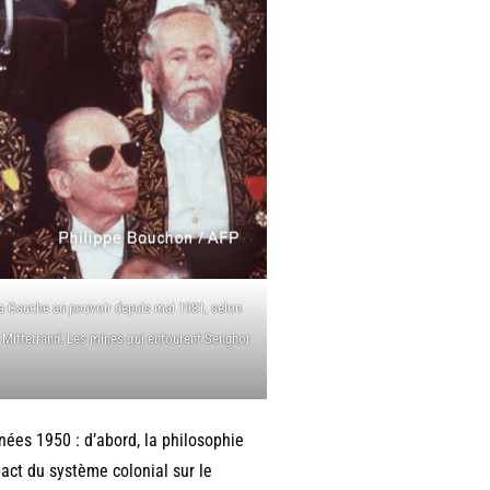
la Gauche au pouvoir depuis mai 1981, selon
s Mitterrand. Les mines qui entourent Senghor
nées 1950 : d’abord, la philosophie
pact du système colonial sur le