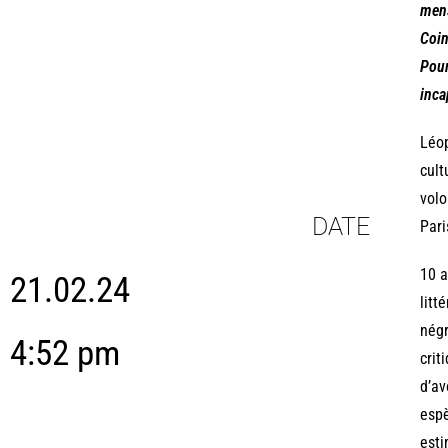
mens
Coin
Pour
inca
Léop
cult
volo
DATE
Pari
10 a
21.02.24
litt
négr
4:52 pm
crit
d’av
espè
esti