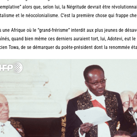
emplative” alors que, selon lui, la Négritude devrait être révolutionnai
talisme et le néocolonialisme. C’est la première chose qui frappe che
 une Afrique où le “grand-frérisme” interdit aux plus jeunes de désa
aînés, quand bien même ces derniers auraient tort, lui, Adotevi, eut 
ien Towa, de se démarquer du poète-président dont la renommée étai