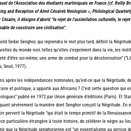
uel de l’Association des étudiants martiniquais en France (cf. Reilly Br
ing and Reception of Aimé Césaire’s Neologism », Philological Quarterly
 Césaire, il désigne d’abord “le rejet de l’assimilation culturelle, le rej
pable de construire une civilisation”.
old Sedar Senghor, qui reprendra le mot plus tard, définit la Négrit
urelles du monde noir, telles qu’elles s’expriment dans la vie, les insti
nté d’être soi-même, une arme de combat pour la décolonisation” (“L
s, Seuil, 1977).
ns après les indépendances nominales, qu’est-ce que la Négritude,
éraire et politique, a apporté aux Africains ? C’est cette question qui 
ologues” publié en 1972 par Union générale d’éditions (Paris). Et Sta
iquant sévèrement la manière dont Senghor conçoit la Négritude. En e
oir perverti la Négritude “qui était le temps primitif de la Renaissanc
ce particulière étrangère à toute histoire, de célébrer le nègre au lieu
me que la Négritude senghorienne est “un essentialisme au service d