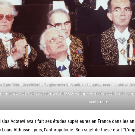
Le 2 juin 1983, Léopold Sédar Senghor entre à l’Académie française, sous l’impulsion de 
e confirmation de Jack Lang, ministre de la Culture à l’époque et très proche de Françoi
sont fermées.
islas Adotevi avait fait ses études supérieures en France dans les an
 Louis Althusser, puis, l’anthropologie. Son sujet de thèse était “L’im