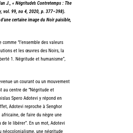
ian J., « Négritude’s Contretemps : The
, vol. 99, no 4,‎ 2020, p. 377–398).
et d’une certaine image du Noir paisible,
ude comme “l’ensemble des valeurs
tutions et les œuvres des Noirs, la
iberté 1. Négritude et humanisme”,
 devenue un courant ou un mouvement
est au centre de “Négritude et
nislas Spero Adotevi y répond en
ffet, Adotevi reproche à Senghor
e africaine, de faire du nègre une
 de le libérer”. En un mot, Adotevi
u néocolonialisme, une négritude