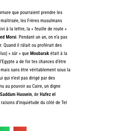
urnure que pourraient prendre les
e maîtrisée, les Frères musulmans
i à la lettre, la « feuille de route »
d Morsi
. Pendant un an, on n’a pas
 Quand il râlait ou proférait des
(plus) « sûr » que
Moubarak
était à la
 l’Egypte a de for tes chances d’être
 mais sans être véritablement sous la
ui qui n’est pas dirigé par des
nu au pouvoir au Caire, un digne
Saddam Hussein
, de
Hafez el
s raisons d’inquiétude du côté de Tel