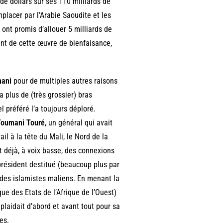
 de dollars sur ses 110 milliards de
placer par l’Arabie Saoudite et les
 ont promis d’allouer 5 milliards de
lant de cette œuvre de bienfaisance,
hani
pour de multiples autres raisons
 plus de (très grossier) bras
 préféré l’a toujours déploré.
oumani Touré
, un général qui avait
ail à la tête du Mali, le Nord de la
ait déjà, à voix basse, des connexions
 président destitué (beaucoup plus par
t des islamistes maliens. En menant la
 des Etats de l’Afrique de l’Ouest)
, plaidait d’abord et avant tout pour sa
es.