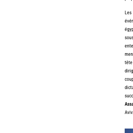
Les 
évén
égyp
sous
ente
mena
tête
dir
cou
dict
succ
Ass
Aviv