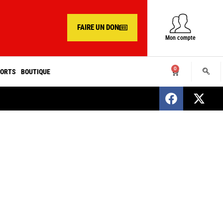
FAIRE UN DON
Mon compte
0
ORTS
BOUTIQUE
SENEGAL : Nomination d’un nouveau présiden