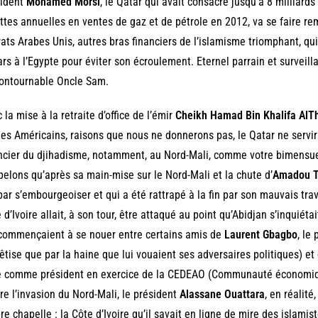
sident
Mohamed Morsi
, le Qatar qui avait consacré jusqu’à 8 milliards
ttes annuelles en ventes de gaz et de pétrole en 2012, va se faire rem
ats Arabes Unis, autres bras financiers de l’islamisme triomphant, qui
ars à l’Egypte pour éviter son écroulement. Eternel parrain et surveil
contournable Oncle Sam.
 la mise à la retraite d’office de l’émir
Cheikh Hamad Bin Khalifa AlT
les Américains, raisons que nous ne donnerons pas, le Qatar ne servira
ncier du djihadisme, notamment, au Nord-Mali, comme votre bimensuel
elons qu’après sa main-mise sur le Nord-Mali et la chute d’
Amadou T
 par s’embourgeoiser et qui a été rattrapé à la fin par son mauvais trav
 d’Ivoire allait, à son tour, être attaqué au point qu’Abidjan s’inquiét
commençaient à se nouer entre certains amis de
Laurent Gbagbo
, le
êtise que par la haine que lui vouaient ses adversaires politiques) e
e comme président en exercice de la CEDEAO (Communauté économique
re l’invasion du Nord-Mali, le président
Alassane Ouattara
, en réalité
re chapelle : la Côte d’Ivoire qu’il savait en ligne de mire des islamist