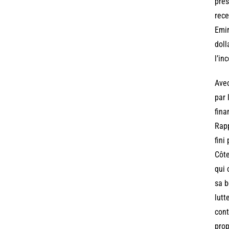
pré
rece
Emir
doll
l’in
Avec
par 
fina
Rapp
fini
Côte
qui 
sa b
lutt
cont
prop