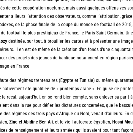
ès de cette coopération nocturne, mais aussi quelques offensives spe
ienter ailleurs l’attention des observateurs, comme l’attribution, grâ
odoxes, de la phase finale de la coupe du monde de football de 2018, 
 de football le plus prestigieux de France, le Paris Saint-Germain. Un
kozy
destinée, sur tout, à brouiller les cartes et à présenter une ima
éreurs. Il en est de même de la création d’un fonds d’une cinquantain
ncer des projets des jeunes de banlieue notamment en région parisi
mage en France.
hute des régimes trentenaires (Egypte et Tunisie) ou même quarante
e hâtivement été qualifiée de « printemps arabe ». En guise de printemp
 le recul, aujourd’hui, on se rend bien compte, sans enlever sa par t à
aient dans la rue pour défier les dictatures concernées, que le basc
e des régimes des trois pays d’Afrique du Nord, venait d’ailleurs. En d
sien,
Zine el Abidine Ben Ali
, et le vieil autocrate égyptien,
Hosni Mou
ices de renseignement et leurs armées qu’ils avaient pour tant façon