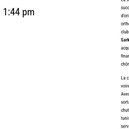
succ
1:44 pm
d’or
orth
club
Sar
acqu
fina
chô
La c
voir
Avec
sort
chut
tuni
serv