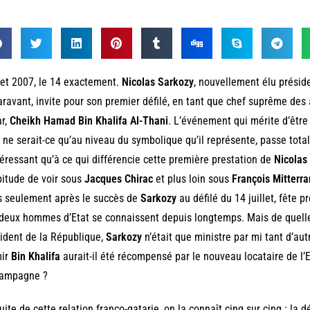
let 2007, le 14 exactement.
Nicolas Sarkozy
, nouvellement élu présid
ravant, invite pour son premier défilé, en tant que chef suprême des 
r,
Cheikh Hamad Bin Khalifa Al-Thani
. L’événement qui mérite d’êtr
, ne serait-ce qu’au niveau du symbolique qu’il représente, passe tot
téressant qu’à ce qui différencie cette première prestation de
Nicolas
bitude de voir sous
Jacques Chirac
et plus loin sous
François Mitterr
 seulement après le succès de
Sarkozy
au défilé du 14 juillet, fête p
deux hommes d’Etat se connaissent depuis longtemps. Mais de quell
ident de la République,
Sarkozy
n’était que ministre par mi tant d’au
mir
Bin Khalifa
aurait-il été récompensé par le nouveau locataire de l’E
campagne ?
uite de cette relation franco-qatarie, on la connaît cinq sur cinq : la d