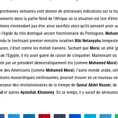
prochaines semaines vont donner de précieuses indications sur la to
ements dans la partie Nord de l’Afrique où la situation est loin d’êtr
tiens n’entendant pas être ainsi sacrifiés alors qu’ils pensent avoir suiv
 l’égide du très distingué ancien fonctionnaire du Pentagone,
Mohame
ndu le tonitruant premier ministre israélien
Bibi Netanyahu
tempester.
ces, c’était contre les mollah iraniens. Sachant que
Morsi
, un allié 
 de l’Egypte, il n’y avait guère de raison de s’inquiéter. Maintenant où
igée par un président démocratiquement élu (comme
Mohamed Morsi
)
pe des Américains (comme
Mohamed Morsi
), l’autre monde arabe, cel
atures monarchiques vieillissantes, pourrait trouver en ce nouveau ve
esseur des révolutionnaires de la trempe de
Gamal Abdel Nasser
, de
ad
et autres
Ayatollah Khomeiny
. En ce temps, il y aurait de sérieuse
.