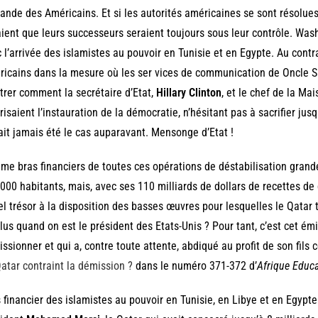
nde des Américains. Et si les autorités américaines se sont résolues à
ient que leurs successeurs seraient toujours sous leur contrôle. Was
 l’arrivée des islamistes au pouvoir en Tunisie et en Egypte. Au contra
icains dans la mesure où les ser vices de communication de Oncle 
rer comment la secrétaire d’Etat,
Hillary Clinton
, et le chef de la Ma
risaient l’instauration de la démocratie, n’hésitant pas à sacrifier ju
ait jamais été le cas auparavant. Mensonge d’Etat !
e bras financiers de toutes ces opérations de déstabilisation grandeu
000 habitants, mais, avec ses 110 milliards de dollars de recettes de
el trésor à la disposition des basses œuvres pour lesquelles le Qatar
lus quand on est le président des Etats-Unis ? Pour tant, c’est cet 
ssionner et qui a, contre toute attente, abdiqué au profit de son fils 
atar contraint la démission ?
dans le numéro 371-372 d’
Afrique Educ
 financier des islamistes au pouvoir en Tunisie, en Libye et en Egypte