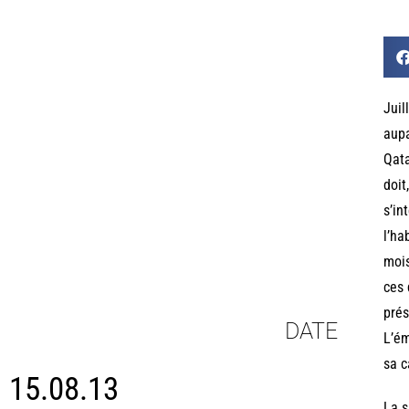
Juil
aupa
Qata
doit
s’in
l’ha
mois
ces 
prés
DATE
L’é
sa 
15.08.13
La s