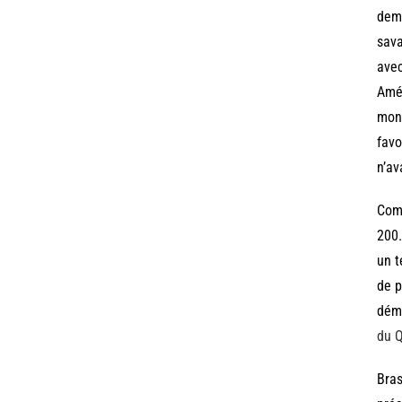
dema
sava
avec
Amér
mont
favo
n’av
Comm
200.
un t
de p
démi
du Q
Bras