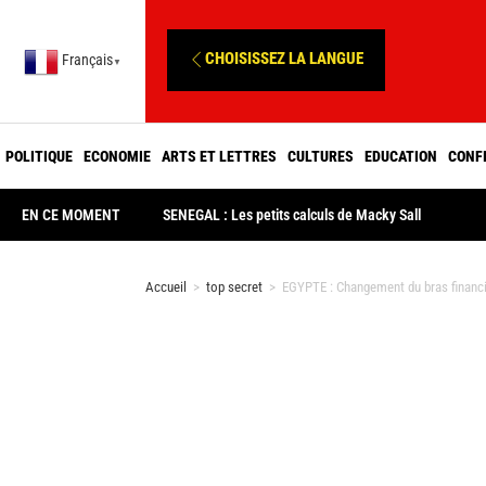
CHOISISSEZ LA LANGUE
Français
▼
POLITIQUE
ECONOMIE
ARTS ET LETTRES
CULTURES
EDUCATION
CONF
EN CE MOMENT
SENEGAL : Les petits calculs de Macky Sall
Accueil
>
top secret
>
EGYPTE : Changement du bras financi