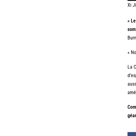
Xi J
« Le
som
Burn
« No
La C
d’es
auss
amér
Comm
géan