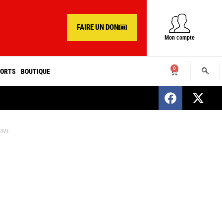
FAIRE UN DON
Mon compte
0
ORTS
BOUTIQUE
SENEGAL : Nomination d’un nouveau présiden
ORME