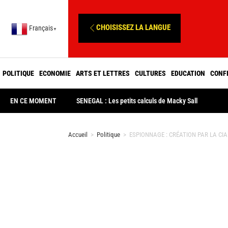
CHOISISSEZ LA LANGUE
Français
▼
POLITIQUE
ECONOMIE
ARTS ET LETTRES
CULTURES
EDUCATION
CONF
EN CE MOMENT
SENEGAL : Les petits calculs de Macky Sall
Accueil
>
Politique
>
ESPIONNAGE : CRÉATION PAR LA CIA