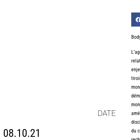
Bod
L’ag
rela
enje
tiro
mont
démo
mond
DATE
amér
disc
08.10.21
du c
rech