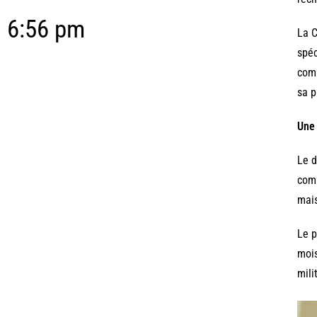
6:56 pm
La C
spéc
comm
sa p
Une 
Le d
comm
mais
Le p
mois
mili