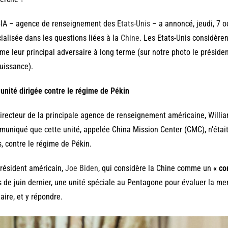
IA – agence de renseignement des E
tats-Unis
– a annoncé, jeudi, 7 o
ialisée dans les questions liées à la
Chine
. Les Etats-Unis considèren
e leur principal adversaire à long terme (sur notre photo le présiden
uissance).
unité dirigée contre le régime de Pékin
irecteur de la principale agence de renseignement américaine, Willi
uniqué que cette unité, appelée China Mission Center (CMC), n’était 
, contre le régime de Pékin.
résident américain,
Joe Biden
, qui considère la Chine comme un
« co
 de juin dernier, une unité spéciale au Pentagone pour évaluer la m
taire, et y répondre.