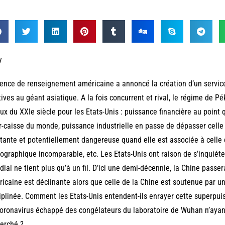
y
ence de renseignement américaine a annoncé la création d’un service
tives au géant asiatique. A la fois concurrent et rival, le régime de P
ux du XXIe siècle pour les Etats-Unis : puissance financière au point
ir-caisse du monde, puissance industrielle en passe de dépasser celle 
ante et potentiellement dangereuse quand elle est associée à celle 
graphique incomparable, etc. Les Etats-Unis ont raison de s’inquiéte
ial ne tient plus qu’à un fil. D’ici une demi-décennie, la Chine passer
icaine est déclinante alors que celle de la Chine est soutenue par un
iplinée. Comment les Etats-Unis entendent-ils enrayer cette superpui
oronavirus échappé des congélateurs du laboratoire de Wuhan n’ayant p
erché ?