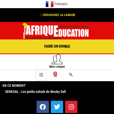
Français
▼
CHOISISSEZ LA LANGUE
FAIRE UN DON
Mon compte
0
EN CE MOMENT
SENEGAL : Les petits calculs de Macky Sall