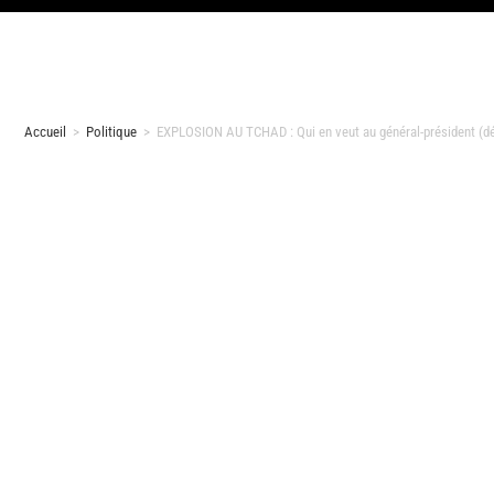
Accueil
>
Politique
>
EXPLOSION AU TCHAD : Qui en veut au général-président (d