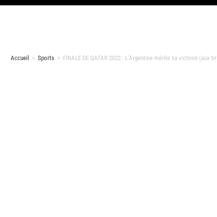
Accueil
>
Sports
>
FINALE DE QATAR 2022 : L’Argentine mérite sa victoire (aux ti