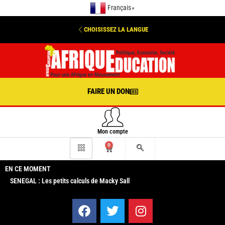
Français
▼
CHOISISSEZ LA LANGUE
FAIRE UN DON
Mon compte
0
EN CE MOMENT
SENEGAL : Les petits calculs de Macky Sall