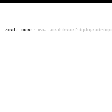
Accueil
>
Economie
>
FRANCE : Du rez-de-chaussée, l’Aide publique au développe