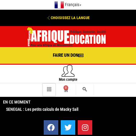
Français
▼
CHOISISSEZ LA LANGUE
FAIRE UN DON
Mon compte
0
EN CE MOMENT
SENEGAL : Les petits calculs de Macky Sall