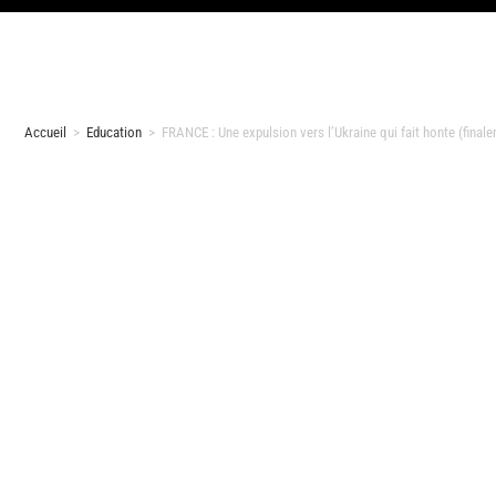
Accueil
>
Education
>
FRANCE : Une expulsion vers l’Ukraine qui fait honte (final