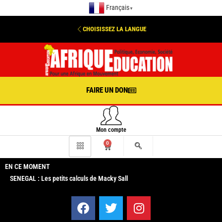
Français
▼
CHOISISSEZ LA LANGUE
FAIRE UN DON
Mon compte
0
EN CE MOMENT
SENEGAL : Les petits calculs de Macky Sall