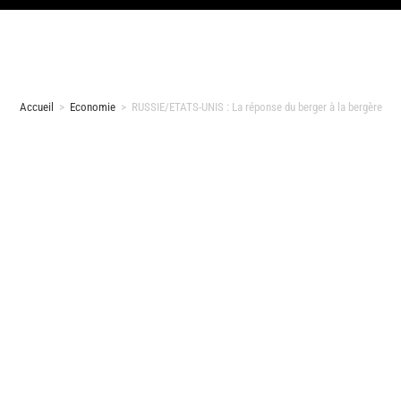
Accueil
>
Economie
>
RUSSIE/ETATS-UNIS : La réponse du berger à la bergère