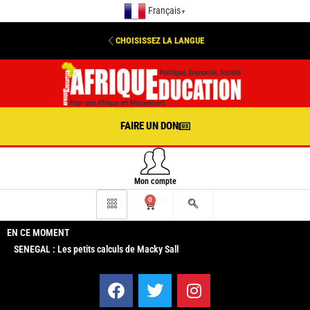
Français
▼
CHOISISSEZ LA LANGUE
FAIRE UN DON
Mon compte
0
EN CE MOMENT
SENEGAL : Les petits calculs de Macky Sall