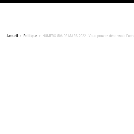
Accueil
>
Politique
>
NUMERO 506 DE MARS 2022 : Vous pouvez désormais l’achete