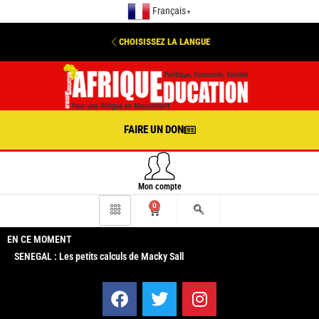
Français
▼
CHOISISSEZ LA LANGUE
FAIRE UN DON
Mon compte
0
EN CE MOMENT
SENEGAL : Les petits calculs de Macky Sall