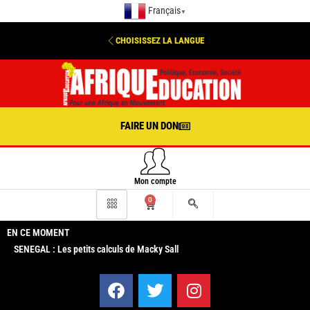
Français
▼
CHOISISSEZ LA LANGUE
FAIRE UN DON
Mon compte
0
EN CE MOMENT
SENEGAL : Les petits calculs de Macky Sall