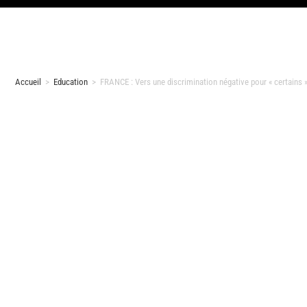
Accueil
>
Education
>
FRANCE : Vers une discrimination négative pour « certains »