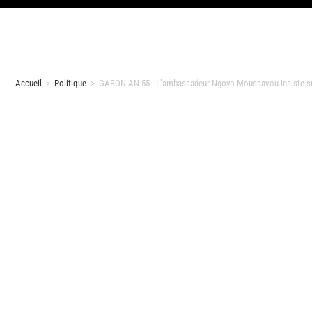
Accueil
>
Politique
>
GABON AN 55 : L’ambassadeur Ngoyo Moussavou insiste sur 