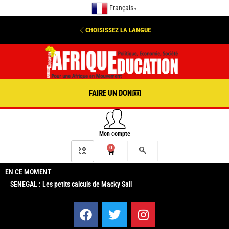
Français
▼
CHOISISSEZ LA LANGUE
FAIRE UN DON
Mon compte
0
EN CE MOMENT
SENEGAL : Les petits calculs de Macky Sall