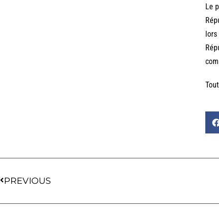
Le p
Répu
lors
Répu
com
Tout
PREVIOUS