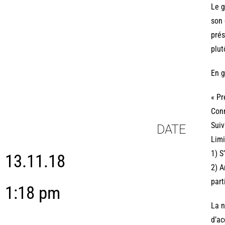
Le g
son 
prés
plut
En g
« Pr
Conn
Suiv
DATE
Limi
1) S
13.11.18
2) A
part
1:18 pm
La n
d’ac