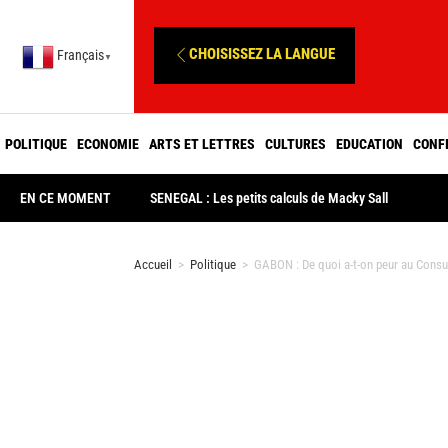
CHOISISSEZ LA LANGUE
Français
▼
POLITIQUE
ECONOMIE
ARTS ET LETTRES
CULTURES
EDUCATION
CONF
EN CE MOMENT
SENEGAL : Les petits calculs de Macky Sall
Accueil
>
Politique
>
GABON : De quoi a-t-on peur au Consula