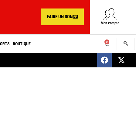
FAIRE UN DON
Mon compte
0
ORTS
BOUTIQUE
SENEGAL : Nomination d’un nouveau présiden