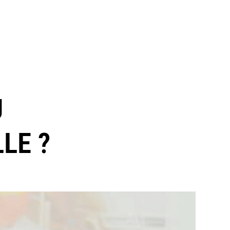
U
LE ?