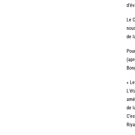
d’év
Le C
nous
de l
Pour
(apr
Bon
« Le
L’ét
amél
de l
C’es
Riya