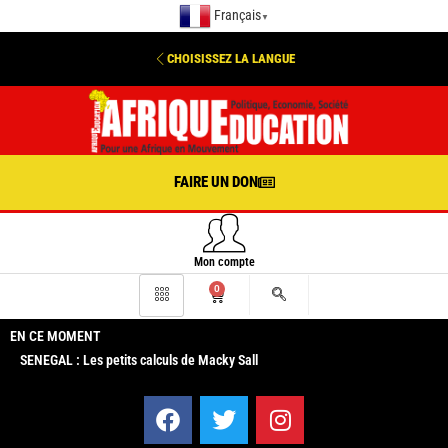
Français
▼
CHOISISSEZ LA LANGUE
FAIRE UN DON
Mon compte
0
EN CE MOMENT
SENEGAL : Les petits calculs de Macky Sall