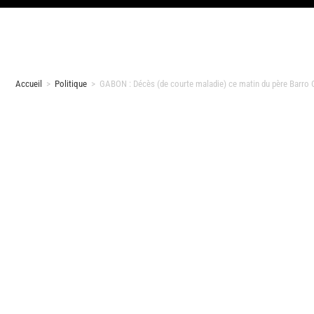
Accueil
>
Politique
>
GABON : Décès (de courte maladie) ce matin du père Barro 