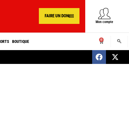
FAIRE UN DON
Mon compte
0
ORTS
BOUTIQUE
SENEGAL : Nomination d’un nouveau présiden