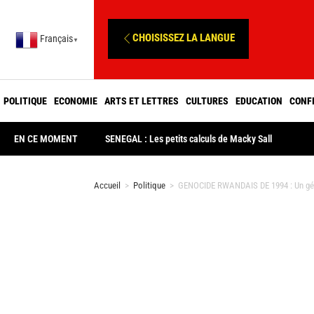
CHOISISSEZ LA LANGUE
Français
▼
POLITIQUE
ECONOMIE
ARTS ET LETTRES
CULTURES
EDUCATION
CONF
EN CE MOMENT
SENEGAL : Les petits calculs de Macky Sall
Accueil
>
Politique
>
GENOCIDE RWANDAIS DE 1994 : Un généra