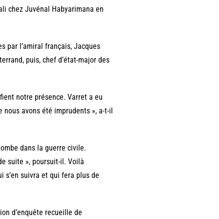
gali chez Juvénal Habyarimana en
es par l’amiral français, Jacques
errand, puis, chef d’état-major des
fient notre présence. Varret a eu
ue nous avons été imprudents », a-t-il
tombe dans la guerre civile.
e suite », poursuit-il. Voilà
 s’en suivra et qui fera plus de
ion d’enquête recueille de