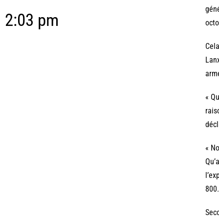
géné
2:03 pm
octo
Cela
Lanx
arm
« Qu
rais
décl
« No
Qu’a
l’ex
800.
Seco