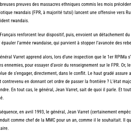
reuses preuves des massacres ethniques commis les mois précédents.
iotique rwandais (FPR, à majorité tutsi) lancent une offensive vers R
ident rwandais.
Français renforcent leur dispositif, puis, envoient un détachement d
 épauler l’armée rwandaise, qui parvient à stopper l’avancée des rebe
énéral Varret apprend alors, lors d’une inspection que le 1er RPIMa s
es ennemies, pour essayer d’avoir du renseignement sur le FPR. Or, les
lue de s’engager, directement, dans le conflit. Le haut gradé assur
t contrevenu en donnant cet ordre de passer la frontière ? L’état maj
ndre. En tout cas, le général, Jean Varret, sait de quoi il parle. Et tout
té.
équence, en avril 1993, le général, Jean Varret (certainement empêch
nduit comme chef de la MMC pour un an, comme il le souhaitait. Il quitt
taire.