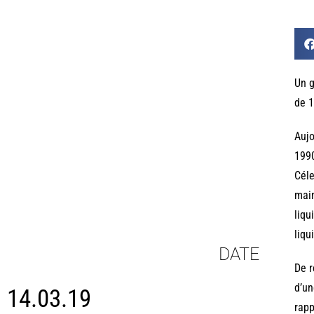
Un g
de 1
Aujo
1990
Céle
main
liqu
liqu
DATE
De r
d’un
14.03.19
rapp