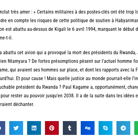
onclut très amer : « Certains militaires à des postes-clés ont été trop l
dre en compte les risques de cette politique de soutien à Habyariman
ion est abattu au-dessus de Kigali le 6 avril 1994, marquant le début
me-t-il.
a abattu cet avion qui a provoqué la mort des présidents du Rwanda,
ien Ntamyara ? De fortes présomptions pèsent sur l’actuel homme for
me, qui avaient ses hommes sur place, et dont les rapports avec la 
urd’hui. Et pour cause ! Mais quelle justice au monde pourrait-elle l’in
uchable président du Rwanda ? Paul Kagame a, opportunément, changé 
 pour rester au pouvoir jusqu’en 2038. Il a de la suite dans les idées
raient déchanter.