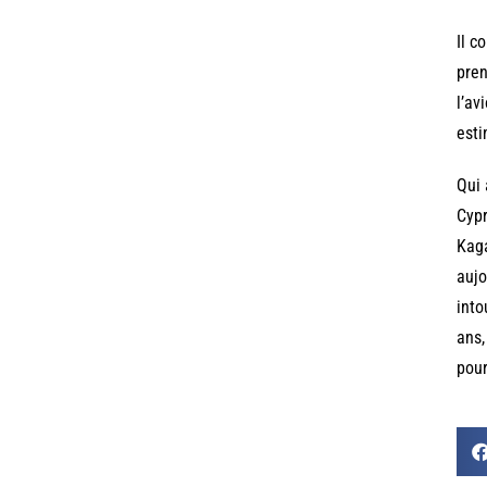
Il c
pren
l’av
esti
Qui 
Cypr
Kaga
aujo
into
ans,
pour