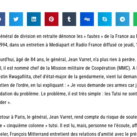
énéral de division en retraite dénonce les « fautes » de la France a
994, dans un entretien à Mediapart et Radio France diffusé ce jeudi, 
urd’hui, âgé de 84 ans, le général, Jean Varret, n’a plus rien à perdre
, il est nommé chef de la Mission militaire de Coopération (MMC). A Ki
stin Rwagafilita, chef d’état-major de la gendarmerie, vient lui dema
tien de l’ordre, en lui expliquant : « Je vous demande ces armes car j
idation du problème. Le problème, il est très simple : les Tutsi ne son
ider ».
etour à Paris, le général, Jean Varret, rend compte du risque de sou
e « cinquième colonne » tutsi. Il est lu, mais, personne ne l’écoute, aff
eler, François Mitterrand entretient des relations d’amitié avec le pr