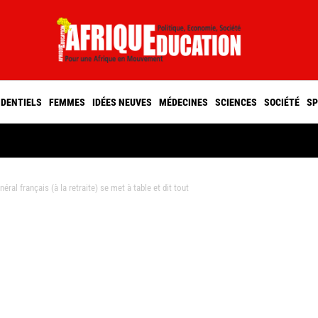
IDENTIELS
FEMMES
IDÉES NEUVES
MÉDECINES
SCIENCES
SOCIÉTÉ
SP
l français (à la retraite) se met à table et dit tout