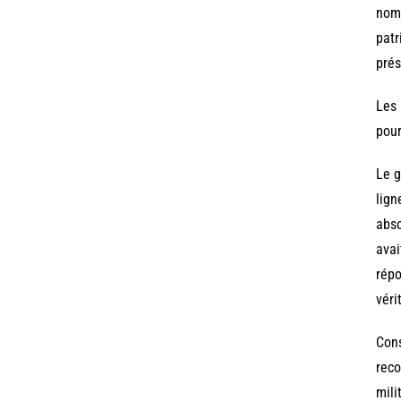
nomb
patr
prés
Les 
pour
Le g
lign
abso
avai
répo
véri
Cons
reco
mili