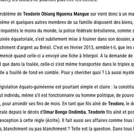
problème de
Teodorin Obiang Nguema Mangue
sur vient donc à un m
même et quelques autres membres de sa famille disposent des biens,
 inquiétés le moins du monde, la police fédérale brésilienne, comme s’i
uinée équatoriale, s’est subitement mise à fouiner dans son dossier, 
chiment d’argent au Brésil. C’est en février 2013, semble-t-il, que les
encé quand celle-ci a envoyé une fiche à Interpol. A la demande de q
il que dans la foulée, celle-ci s’est même transportée dans le triplex 
lle a fouillé de fond en comble. Pour y chercher quoi ? Là aussi mystè
égislation équato-guinéenne est pourtant simple et claire : la constitu
ut individu, même s’il est fonctionnaire ou homme politique, de pouvoir fa
, pour arrondir ses fins de mois. En tant que fils aîné de
Teodoro
, le 
rale depuis le décès d’
Omar Bongo Ondimba
,
Teodorin
fils aîné et po
exception à cette règle (écrite). Il fait aussi ses affaires comme tous
s, blanchiment ou pas blanchiment ? Telle est la question. Dans tous l