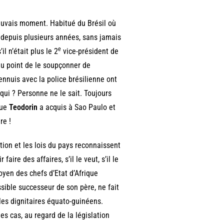
auvais moment. Habitué du Brésil où
 depuis plusieurs années, sans jamais
e
l n’était plus le 2
vice-président de
au point de le soupçonner de
 ennuis avec la police brésilienne ont
ui ? Personne ne le sait. Toujours
que
Teodorin
a acquis à Sao Paulo et
re !
tion et les lois du pays reconnaissent
ire des affaires, s’il le veut, s’il le
doyen des chefs d’Etat d’Afrique
ssible successeur de son père, ne fait
 les dignitaires équato-guinéens.
es cas, au regard de la législation