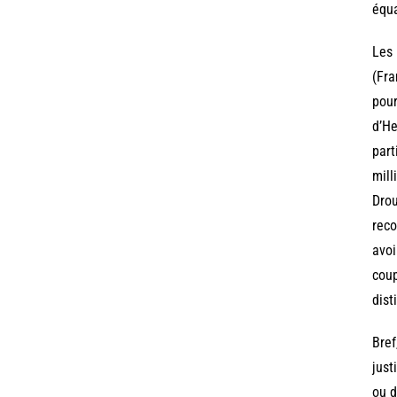
équa
Les 
(Fra
pour
d’He
part
mill
Drou
reco
avoi
coup
dist
Bref
just
ou d