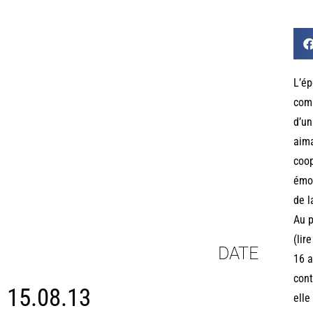
L’ép
comp
d’un
aima
coop
émou
de l
Au p
(lir
DATE
16 a
cont
15.08.13
elle