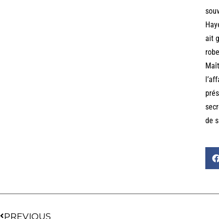
souv
Haye
ait 
robe
Maî
l’af
pré
secr
de s
PREVIOUS