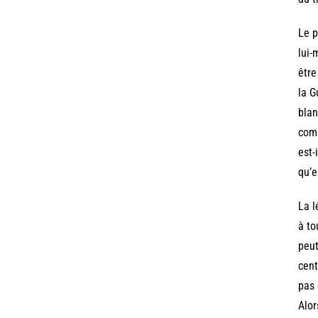
Le 
lui-
être
la G
blan
comm
est-
qu’e
La l
à to
peut
cent
pas 
Alor