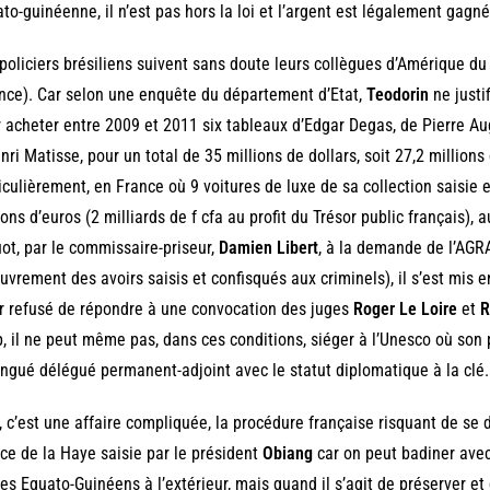
to-guinéenne, il n’est pas hors la loi et l’argent est légalement gagné
policiers brésiliens suivent sans doute leurs collègues d’Amérique du
nce). Car selon une enquête du département d’Etat,
Teodorin
ne justif
 acheter entre 2009 et 2011 six tableaux d’Edgar Degas, de Pierre Au
nri Matisse, pour un total de 35 millions de dollars, soit 27,2 millions
iculièrement, en France où 9 voitures de luxe de sa collection saisi
ions d’euros (2 milliards de f cfa au profit du Trésor public français), a
ot, par le commissaire-priseur,
Damien Libert
, à la demande de l’AGR
uvrement des avoirs saisis et confisqués aux criminels), il s’est mis 
r refusé de répondre à une convocation des juges
Roger Le Loire
et
R
, il ne peut même pas, dans ces conditions, siéger à l’Unesco où son
ingué délégué permanent-adjoint avec le statut diplomatique à la clé.
, c’est une affaire compliquée, la procédure française risquant de se 
ice de la Haye saisie par le président
Obiang
car on peut badiner avec
es Equato-Guinéens à l’extérieur, mais quand il s’agit de préserver et