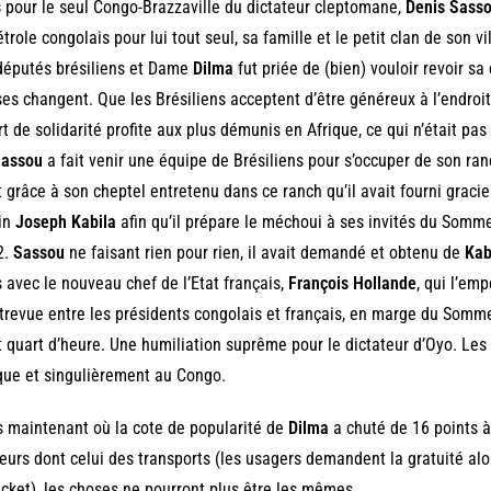
s pour le seul Congo-Brazzaville du dictateur cleptomane,
Denis Sass
étrole congolais pour lui tout seul, sa famille et le petit clan de son v
députés brésiliens et Dame
Dilma
fut priée de (bien) vouloir revoir sa
es changent. Que les Brésiliens acceptent d’être généreux à l’endroit
rt de solidarité profite aux plus démunis en Afrique, ce qui n’était pa
assou
a fait venir une équipe de Brésiliens pour s’occuper de son ra
t grâce à son cheptel entretenu dans ce ranch qu’il avait fourni grac
in
Joseph Kabila
afin qu’il prépare le méchoui à ses invités du Somm
2.
Sassou
ne faisant rien pour rien, il avait demandé et obtenu de
Kab
 avec le nouveau chef de l’Etat français,
François Hollande
, qui l’em
trevue entre les présidents congolais et français, en marge du Somme
t quart d’heure. Une humiliation suprême pour le dictateur d’Oyo. Les
que et singulièrement au Congo.
 maintenant où la cote de popularité de
Dilma
a chuté de 16 points à
eurs dont celui des transports (les usagers demandent la gratuité alor
icket), les choses ne pourront plus être les mêmes.