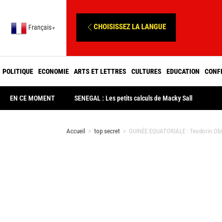
CHOISISSEZ LA LANGUE
Français
▼
POLITIQUE
ECONOMIE
ARTS ET LETTRES
CULTURES
EDUCATION
CONF
EN CE MOMENT
SENEGAL : Les petits calculs de Macky Sall
Accueil
>
top secret
>
GUINÉE EQUATORIALE : Teodorin Obian