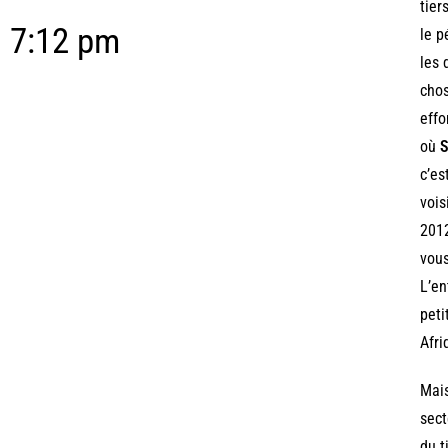
tier
7:12 pm
le p
les 
chos
effo
où
S
c’es
vois
201
vous
L’en
peti
Afri
Mais
sect
du t