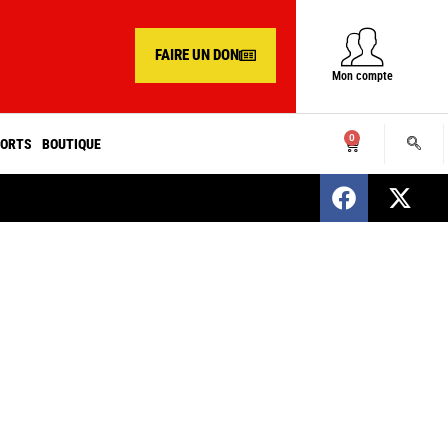
FAIRE UN DON
Mon compte
0
ORTS
BOUTIQUE
SENEGAL : Nomination d’un nouveau présiden