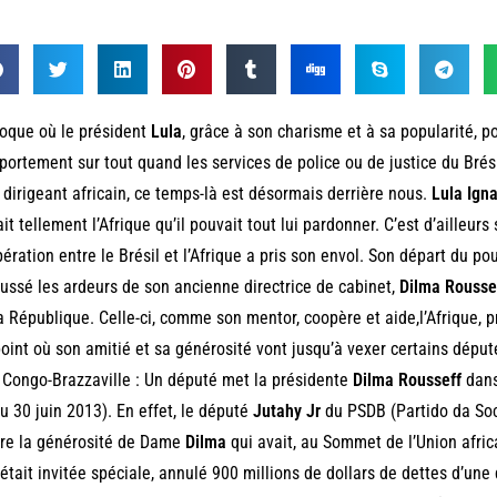
oque où le président
Lula
, grâce à son charisme et à sa popularité, p
ortement sur tout quand les services de police ou de justice du Brésil
 dirigeant africain, ce temps-là est désormais derrière nous.
Lula Igna
it tellement l’Afrique qu’il pouvait tout lui pardonner. C’est d’ailleur
ération entre le Brésil et l’Afrique a pris son envol. Son départ du p
ssé les ardeurs de son ancienne directrice de cabinet,
Dilma Rousse
a République. Celle-ci, comme son mentor, coopère et aide,l’Afrique
oint où son amitié et sa générosité vont jusqu’à vexer certains déput
e Congo-Brazzaville : Un député met la présidente
Dilma Rousseff
dans
u 30 juin 2013). En effet, le député
Jutahy Jr
du PSDB (Partido da Soci
re la générosité de Dame
Dilma
qui avait, au Sommet de l’Union afric
 était invitée spéciale, annulé 900 millions de dollars de dettes d’une