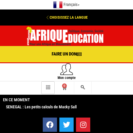
Français
▼
CHOISISSEZ LA LANGUE
FAIRE UN DON
Mon compte
0
EN CE MOMENT
SENEGAL : Les petits calculs de Macky Sall