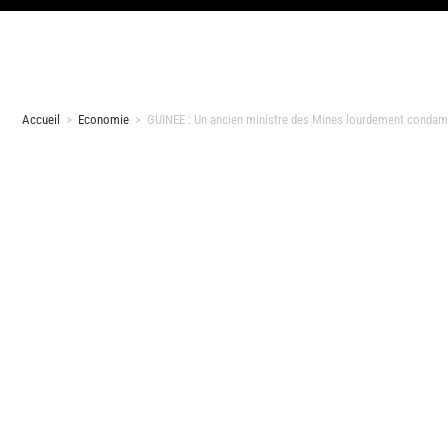
Accueil
>
Economie
>
GUINEE : Un ancien ministre des Mines lourdement condamn