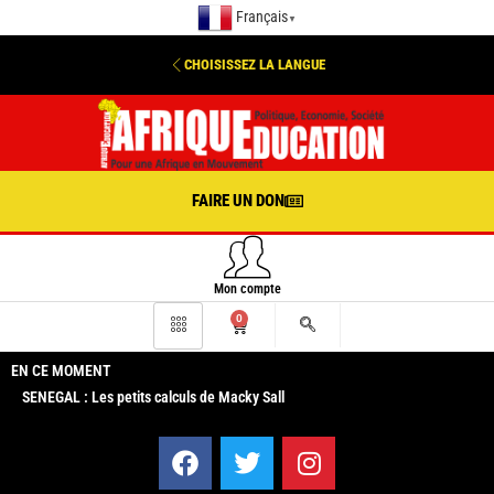
Français
▼
CHOISISSEZ LA LANGUE
FAIRE UN DON
Mon compte
0
EN CE MOMENT
SENEGAL : Les petits calculs de Macky Sall