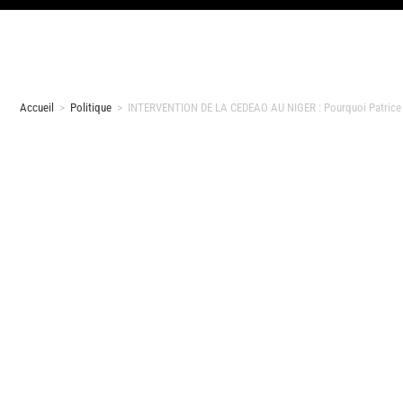
Accueil
>
Politique
>
INTERVENTION DE LA CEDEAO AU NIGER : Pourquoi Patrice Ta