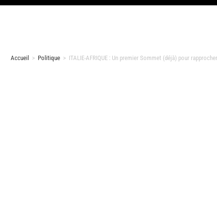
Accueil
>
Politique
>
ITALIE-AFRIQUE : Un premier Sommet (déjà) pour rapprocher