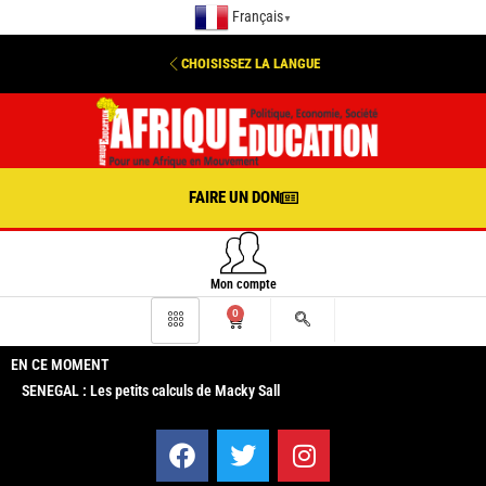
Français
▼
CHOISISSEZ LA LANGUE
FAIRE UN DON
Mon compte
0
EN CE MOMENT
SENEGAL : Les petits calculs de Macky Sall