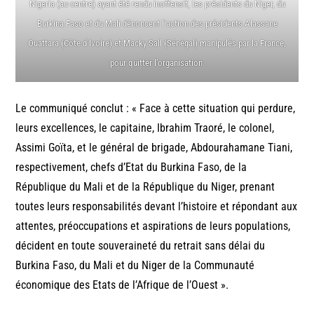
Nigeria (au centre) ayant été rendu inoffensif, les présidents du Niger, du
Burkina Faso et du Mali dénoncent l’action des présidents Alassane
Ouattara (Côte d’Ivoire) et Macky Sall (Sénégal) manipulés par la France,
pour quitter l’organisation.
Le communiqué conclut : « Face à cette situation qui perdure,
leurs excellences, le capitaine, Ibrahim Traoré, le colonel,
Assimi Goïta, et le général de brigade, Abdourahamane Tiani,
respectivement, chefs d’Etat du Burkina Faso, de la
République du Mali et de la République du Niger, prenant
toutes leurs responsabilités devant l’histoire et répondant aux
attentes, préoccupations et aspirations de leurs populations,
décident en toute souveraineté du retrait sans délai du
Burkina Faso, du Mali et du Niger de la Communauté
économique des Etats de l’Afrique de l’Ouest ».