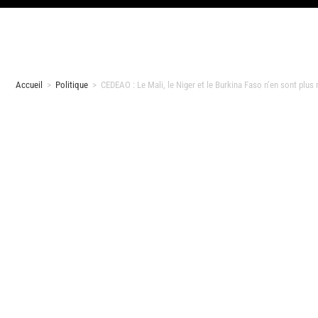
Accueil
>
Politique
>
CEDEAO : Le Mali, le Niger et le Burkina Faso n’en sont plu