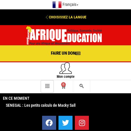
Français
▼
CHOISISSEZ LA LANGUE
FAIRE UN DON
Mon compte
0
EN CE MOMENT
SENEGAL : Les petits calculs de Macky Sall