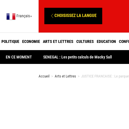
CHOISISSEZ LA LANGUE
Français
▼
POLITIQUE
ECONOMIE
ARTS ET LETTRES
CULTURES
EDUCATION
CONF
EN CE MOMENT
SENEGAL : Les petits calculs de Macky Sall
Accueil
>
Arts et Lettres
>
JUSTICE FRANCAISE : Le parquet d