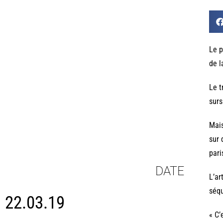
Le p
de l
Le t
surs
Mais
sur 
pari
DATE
L’ar
séqu
22.03.19
« C’