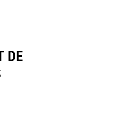
T DE
S