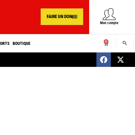
FAIRE UN DON
Mon compte
0
ORTS
BOUTIQUE
SENEGAL : Nomination d’un nouveau présiden