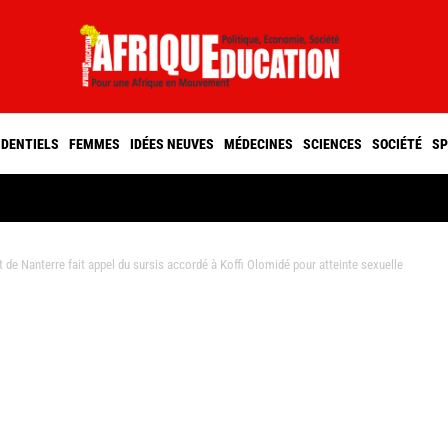
IDENTIELS
FEMMES
IDÉES NEUVES
MÉDECINES
SCIENCES
SOCIÉTÉ
SP
e Nanterre fait appel du sursis accordé à Koffi Olomidé pour atteinte sexuelle