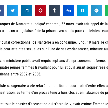
arquet de Nanterre a indiqué vendredi, 22 mars, avoir fait appel de l
a chanson congolaise, à de la prison avec sursis pour « atteintes sexu
ribunal correctionnel de Nanterre a en condamné, lundi, 18 mars, le 
is pour atteintes sexuelles sur l’une de ses ex-danseuses, mineure a
, le ministère public avait requis sept ans d’emprisonnement ferme, l
quatre jeunes femmes travaillant pour lui et qu’il aurait séquestrées 
sienne entre 2002 et 2006.
tiste sexagénaire a été relaxé par le tribunal pour trois d’entre elles, 
estration, au terme d’un procès tenu à huis clos et en l’absence du p
est tout le dossier d’accusation qui s’écroule », avait estimé Emmanuel