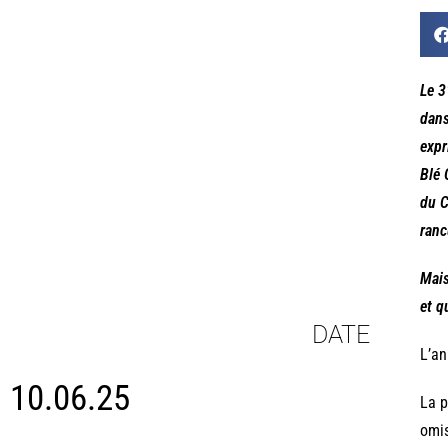
Le 3
dans
expr
Blé 
du C
ranc
Mais
et q
DATE
L’an
10.06.25
La p
omis