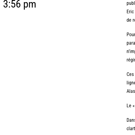
3:56 pm
publ
Eric
de r
Pour
para
n’im
régi
Ces 
lign
Alas
Le «
Dans
clar