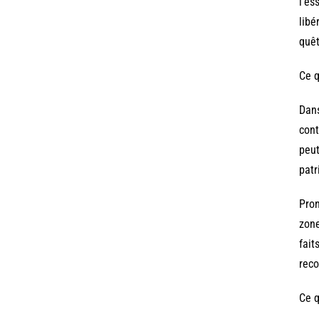
l’es
libé
quêt
Ce q
Dans
cont
peut
patr
Pron
zone
fait
reco
Ce q