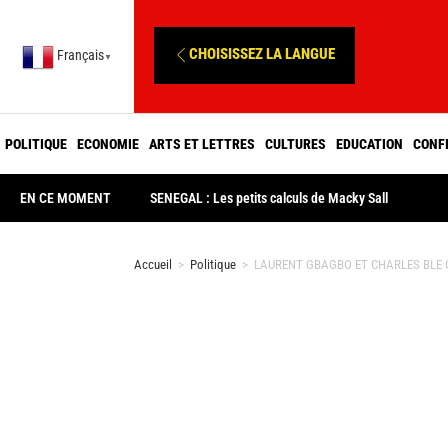
CHOISISSEZ LA LANGUE
Français
▼
POLITIQUE
ECONOMIE
ARTS ET LETTRES
CULTURES
EDUCATION
CONF
EN CE MOMENT
SENEGAL : Les petits calculs de Macky Sall
Accueil
>
Politique
>
LAURENT GBAGBO ET CHARLES BLE GOUDE