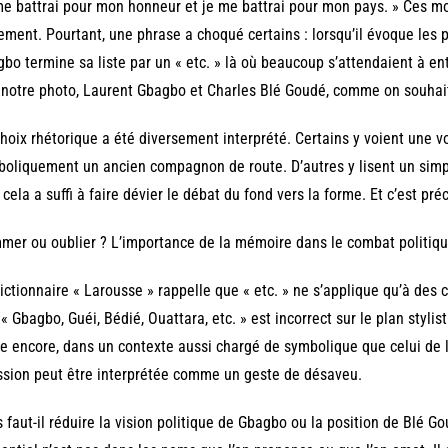
e battrai pour mon honneur et je me battrai pour mon pays. » Ces m
iement. Pourtant, une phrase a choqué certains : lorsqu’il évoque les 
bo termine sa liste par un « etc. » là où beaucoup s’attendaient à e
 notre photo, Laurent Gbagbo et Charles Blé Goudé, comme on souhait
hoix rhétorique a été diversement interprété. Certains y voient une v
oliquement un ancien compagnon de route. D’autres y lisent un simpl
, cela a suffi à faire dévier le débat du fond vers la forme. Et c’est pr
er ou oublier ? L’importance de la mémoire dans le combat politiq
ictionnaire « Larousse » rappelle que « etc. » ne s’applique qu’à des 
 « Gbagbo, Guéi, Bédié, Ouattara, etc. » est incorrect sur le plan stylist
e encore, dans un contexte aussi chargé de symbolique que celui de la 
sion peut être interprétée comme un geste de désaveu.
 faut-il réduire la vision politique de Gbagbo ou la position de Blé G