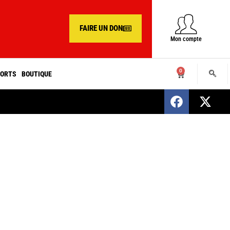
FAIRE UN DON
Mon compte
0
ORTS
BOUTIQUE
SENEGAL : Nomination d’un nouveau présiden