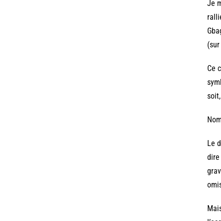
Je m
rall
Gbag
(sur
Ce c
symb
soit
Nomm
Le d
dire
grav
omis
Mais