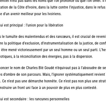
sentiel n’est pas dans les noms que l’on prononce ou que l’on omet. I
ration de la Côte d’Ivoire, dans la lutte contre l’injustice, dans le refu
e d’un avenir meilleur pour les Ivoiriens.
ui est principal : l’union pour la libération
 le tumulte des malentendus et des rancœurs, il est crucial de reven
re la politique d’exclusion, d’instrumentalisation de la justice, de co
 être mené victorieusement par un seul homme ou un seul parti. L’heu
iotiques, à la réconciliation des énergies, pas à la dispersion.
oncer le nom de Charles Blé Goudé n’équivaut pas à l’absoudre de ses
s d’ombre de son parcours. Mais, l’ignorer systématiquement revient à f
s. Ce n’est pas une démarche honnête. Ce n’est pas non plus une stratég
nstruire un front uni face à un pouvoir de plus en plus contesté.
ui est secondaire : les rancunes personnelles