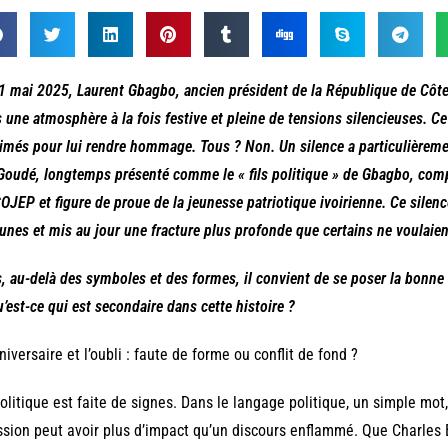
1 mai 2025, Laurent Gbagbo, ancien président de la République de Côte 
 une atmosphère à la fois festive et pleine de tensions silencieuses. Ce 
imés pour lui rendre hommage. Tous ? Non. Un silence a particulièrement
Goudé, longtemps présenté comme le « fils politique » de Gbagbo, comp
OJEP et figure de proue de la jeunesse patriotique ivoirienne. Ce silence
unes et mis au jour une fracture plus profonde que certains ne voulaien
, au-delà des symboles et des formes, il convient de se poser la bonne q
u’est-ce qui est secondaire dans cette histoire ?
niversaire et l’oubli : faute de forme ou conflit de fond ?
olitique est faite de signes. Dans le langage politique, un simple mo
sion peut avoir plus d’impact qu’un discours enflammé. Que Charles 