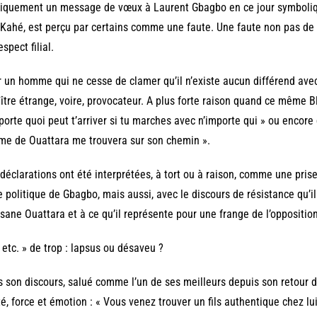
iquement un message de vœux à Laurent Gbagbo en ce jour symboliq
 Kahé, est perçu par certains comme une faute. Une faute non pas de s
espect filial.
 un homme qui ne cesse de clamer qu’il n’existe aucun différend avec
ître étrange, voire, provocateur. A plus forte raison quand ce même
porte quoi peut t’arriver si tu marches avec n’importe qui » ou encor
me de Ouattara me trouvera sur son chemin ».
déclarations ont été interprétées, à tort ou à raison, comme une pri
e politique de Gbagbo, mais aussi, avec le discours de résistance qu’i
sane Ouattara et à ce qu’il représente pour une frange de l’opposition
 etc. » de trop : lapsus ou désaveu ?
 son discours, salué comme l’un de ses meilleurs depuis son retour d
té, force et émotion : « Vous venez trouver un fils authentique chez lui