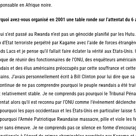
sponsable en Afrique noire.
quoi avez-vous organisé en 2001 une table ronde sur l’attentat du 6 a
ui s’est passé au Rwanda n’est pas un génocide planifié par les Hut
 d’Etat terroriste perpétré par Kagame avec l’aide de forces étrangère
ds Lacs et je pense qu’il fallait faire éclater la vérité aux Etats-Unis.
oque de réunir des fonctionnaires de l’ONU, des enquêteurs américain
dais et des élus américains préoccupés par cette souffrance et cette v
cains. J’avais personnellement écrit à Bill Clinton pour lui dire que sa
ontinue de ne pas comprendre pourquoi le peuple rwandais a été trait
t relativement stable. Je ne comprends pas pourquoi le Tribunal Pénal
tentat alors qu’il est reconnu par l’ONU comme l’événement déclenc
pourquoi les pays occidentaux et les Etats-Unis en particulier laiss
pourquoi l’Armée Patriotique Rwandaise massacre, pille et viole le
er sans émeuve. Je ne comprends pas ce silence en forme d’encour