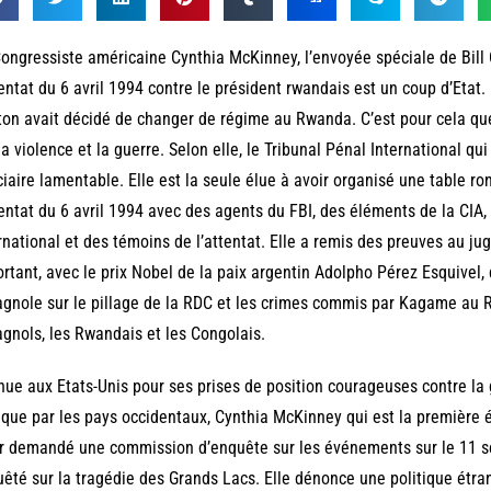
ongressiste américaine Cynthia McKinney, l’envoyée spéciale de Bill 
tentat du 6 avril 1994 contre le président rwandais est un coup d’Etat
ton avait décidé de changer de régime au Rwanda. C’est pour cela qu
la violence et la guerre. Selon elle, le Tribunal Pénal International qu
ciaire lamentable. Elle est la seule élue à avoir organisé une table 
tentat du 6 avril 1994 avec des agents du FBI, des éléments de la CIA
rnational et des témoins de l’attentat. Elle a remis des preuves au ju
rtant, avec le prix Nobel de la paix argentin Adolpho Pérez Esquivel,
gnole sur le pillage de la RDC et les crimes commis par Kagame au 
gnols, les Rwandais et les Congolais.
ue aux Etats-Unis pour ses prises de position courageuses contre la g
rique par les pays occidentaux, Cynthia McKinney qui est la première
r demandé une commission d’enquête sur les événements sur le 11 
êté sur la tragédie des Grands Lacs. Elle dénonce une politique étra