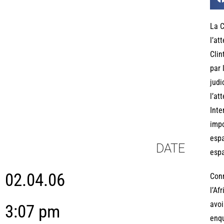
La C
l’at
Clin
par 
judi
l’at
Inte
impo
espa
DATE
espa
02.04.06
Conn
l’Af
avoi
3:07 pm
enqu