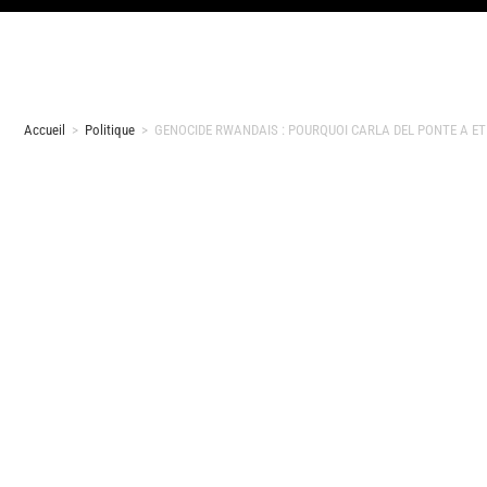
Accueil
>
Politique
>
GENOCIDE RWANDAIS : POURQUOI CARLA DEL PONTE A ETE