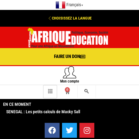
Français
▼
CHOISISSEZ LA LANGUE
FAIRE UN DON
Mon compte
0
EN CE MOMENT
SENEGAL : Les petits calculs de Macky Sall