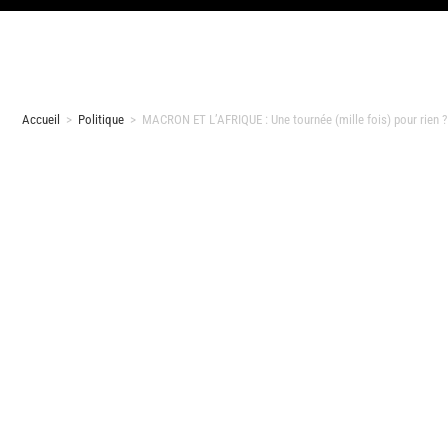
Accueil
>
Politique
>
MACRON ET L’AFRIQUE : Une tournée (mille fois) pour rien ?