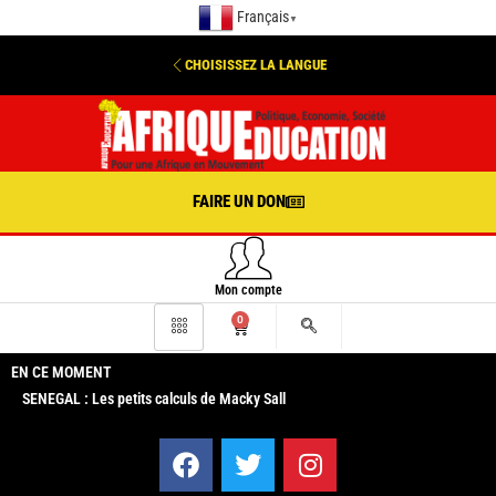
Français
▼
CHOISISSEZ LA LANGUE
FAIRE UN DON
Mon compte
0
EN CE MOMENT
SENEGAL : Les petits calculs de Macky Sall