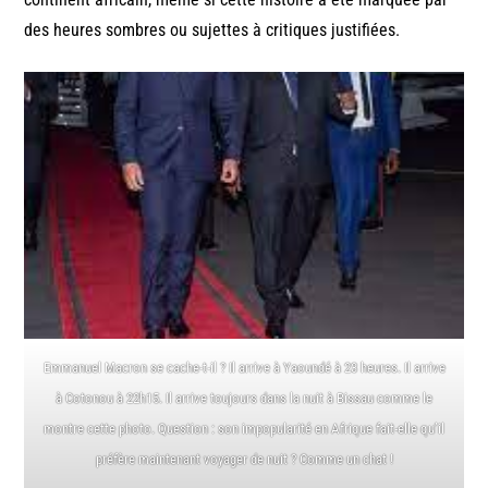
des heures sombres ou sujettes à critiques justifiées.
Emmanuel Macron se cache-t-il ? Il arrive à Yaoundé à 23 heures. Il arrive
à Cotonou à 22h15. Il arrive toujours dans la nuit à Bissau comme le
montre cette photo. Question : son impopularité en Afrique fait-elle qu’il
préfère maintenant voyager de nuit ? Comme un chat !