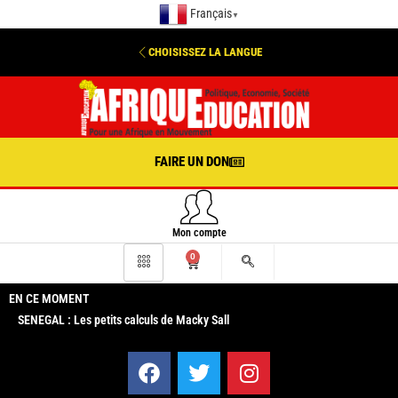
Français
▼
CHOISISSEZ LA LANGUE
FAIRE UN DON
Mon compte
0
EN CE MOMENT
SENEGAL : Les petits calculs de Macky Sall