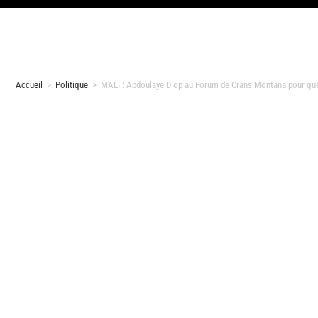
Accueil
>
Politique
>
MALI : Abdoulaye Diop au Forum de Crans Montana pour quel