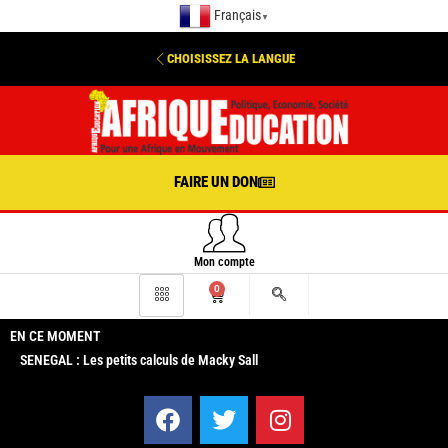
Français
▼
CHOISISSEZ LA LANGUE
FAIRE UN DON
Mon compte
0
EN CE MOMENT
SENEGAL : Les petits calculs de Macky Sall