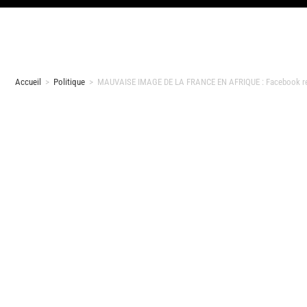
Accueil
>
Politique
>
MAUVAISE IMAGE DE LA FRANCE EN AFRIQUE : Facebook refuse