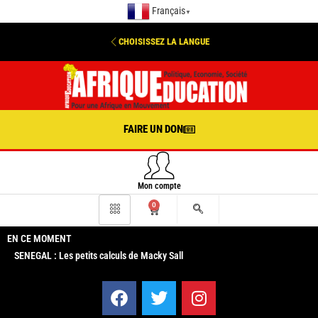
Français
▼
CHOISISSEZ LA LANGUE
FAIRE UN DON
Mon compte
0
EN CE MOMENT
SENEGAL : Les petits calculs de Macky Sall