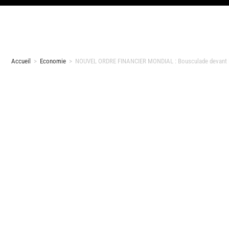
Accueil
>
Economie
>
NOUVEL ORDRE FINANCIER MONDIAL : Bousculade devant l