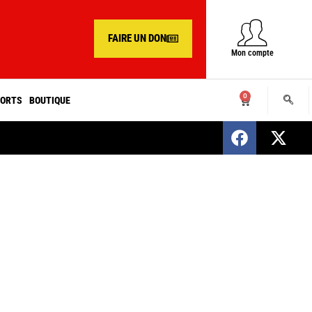
FAIRE UN DON
Mon compte
0
ORTS
BOUTIQUE
SENEGAL : Nomination d’un nouveau présiden