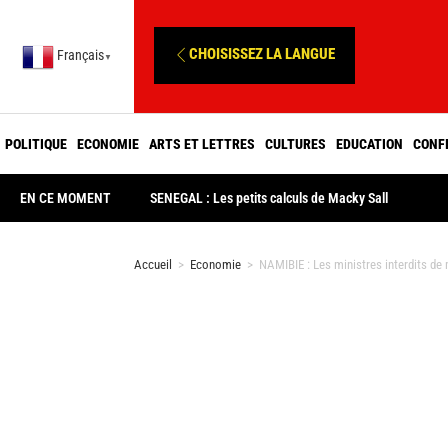
CHOISISSEZ LA LANGUE
Français
▼
POLITIQUE
ECONOMIE
ARTS ET LETTRES
CULTURES
EDUCATION
CONF
EN CE MOMENT
SENEGAL : Les petits calculs de Macky Sall
Accueil
>
Economie
>
NAMIBIE : Les ministres interdits de 