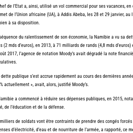
hef de l’Etat a, ainsi, utilisé un vol commercial pour ses vacances, e
et de l’Union africaine (UA), à Addis Abeba, les 28 et 29 janvier, au li
bien à sa disposition.
équence du ralentissement de son économie, la Namibie a vu sa dett
s (2 mds d’euros), en 2013, à 71 milliards de rands (4,8 mds d’euros)
oût 2017, l’agence de notation Moody’s avait dégradé la note financi
ulatives.
 dette publique s’est accrue rapidement au cours des dernières anné
% actuellement », avait, alors, justifié Moody’s.
amibie a commencé à réduire ses dépenses publiques, en 2015, not
é, de l’éducation et de la défense.
milliers de soldats vont être contraints de prendre des congés forcés à
nses d’électricité, d’eau et de nourriture de l’armée, a rapporté, ce mer