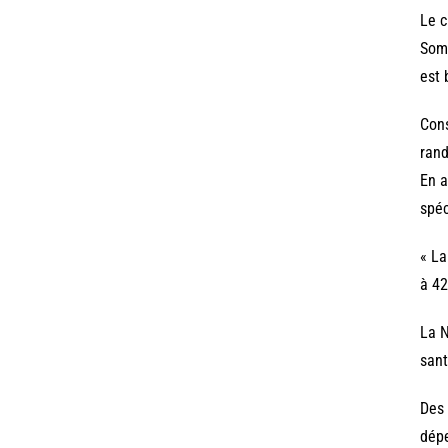
Le c
Somm
est 
Cons
rand
En a
spéc
« La
à 42
La N
sant
Des 
dépe