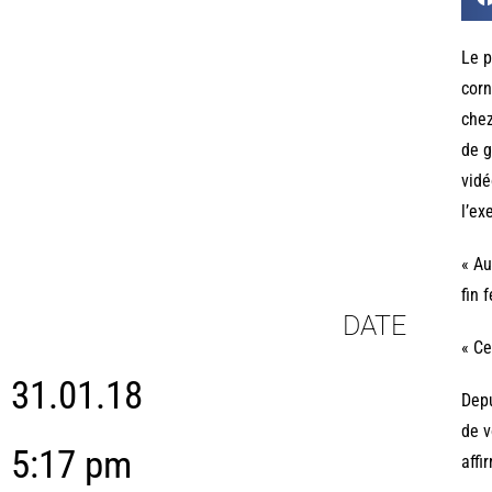
Le p
corn
chez
de g
vidé
l’ex
« Au
fin 
DATE
« Ce
31.01.18
Depu
de v
5:17 pm
affi