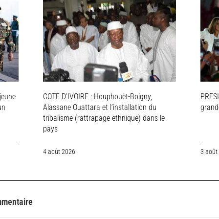
jeune
COTE D’IVOIRE : Houphouët-Boigny,
PRESI
un
Alassane Ouattara et l’installation du
grande
tribalisme (rattrapage ethnique) dans le
pays
4 août 2026
3 août
mmentaire