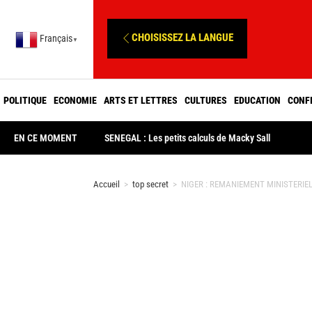
CHOISISSEZ LA LANGUE
Français
▼
POLITIQUE
ECONOMIE
ARTS ET LETTRES
CULTURES
EDUCATION
CONF
EN CE MOMENT
SENEGAL : Les petits calculs de Macky Sall
Accueil
>
top secret
>
NIGER : REMANIEMENT MINISTERIEL