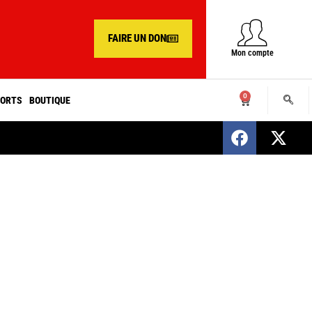
FAIRE UN DON
Mon compte
0
ORTS
BOUTIQUE
SENEGAL : Nomination d’un nouveau présiden