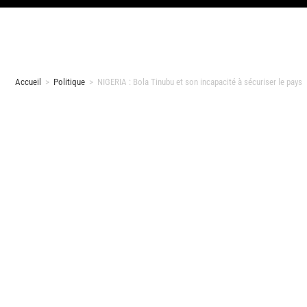
Accueil
>
Politique
>
NIGERIA : Bola Tinubu et son incapacité à sécuriser le pays