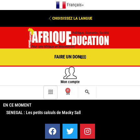
Français
▼
CHOISISSEZ LA LANGUE
FAIRE UN DON
Mon compte
0
EN CE MOMENT
SENEGAL : Les petits calculs de Macky Sall